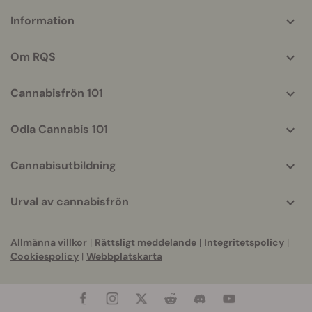
More
Information
helpful
info
Om RQS
Cannabisfrön 101
Odla Cannabis 101
Cannabisutbildning
Urval av cannabisfrön
Allmänna villkor
|
Rättsligt meddelande
|
Integritetspolicy
|
Cookiespolicy
|
Webbplatskarta