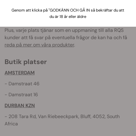
RQS-butik sina dörrar i
Durban
.
Genom att klicka på "GODKÄNN OCH GÅ IN så bekräftar du att
Alla RQS-butiker har vårt fulla sortiment av cannabis-
du är 18 år eller äldre
frön, liksom ett unikt urval av tillbehör och andra varor.
Plus, varje plats tjänar som en uppmaning till alla RQS
kunder att få svar på eventuella frågor de kan ha och få
reda på mer om våra produkter
.
Butik platser
AMSTERDAM
- Damstraat 46
- Damstraat 16
DURBAN
KZN
- 208 Tara Rd, Van Riebeeckpark, Bluff, 4052, South
Africa