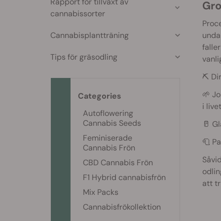
Rapport för tillväxt av
Gr
cannabissorter
Proce
Cannabisplantträning
undan
falle
Tips för gräsodling
vanli
⛏️ Di
🌱 J
Categories
i livet
Autoflowering
Cannabis Seeds
🥛 G
Feminiserade
🧻 P
Cannabis Frön
Såvid
CBD Cannabis Frön
odlin
F1 Hybrid cannabisfrön
att t
Mix Packs
Cannabisfrökollektion