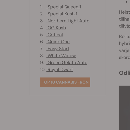
1.
Special Queen 1
Helst
2.
Special Kush 1
tillh
3.
Northern Light Auto
tillvä
4.
OG Kush
5.
Critical
Borts
6.
Quick One
hybri
7.
Easy Start
varje
8.
White Widow
skörd
9.
Green Gelato Auto
10.
Royal Dwarf
Od
TOP 10 CANNABIS FRÖN