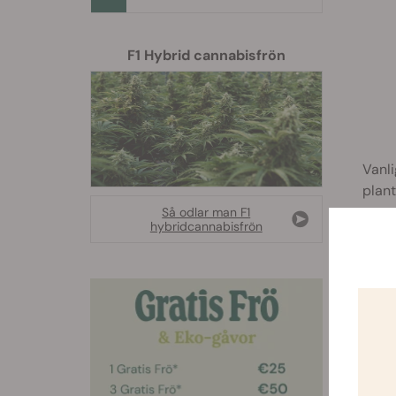
F1 Hybrid cannabisfrön
Vanli
plant
Så odlar man F1
hybridcannabisfrön
Re