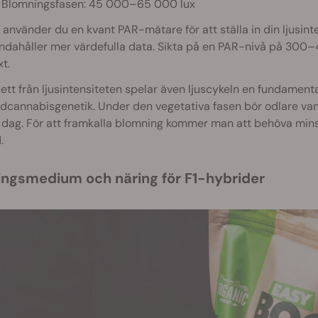
Blomningsfasen: 45 000–65 000 lux
 använder du en kvant PAR-mätare för att ställa in din ljusin
andahåller mer värdefulla data. Sikta på en PAR-nivå på 300
xt.
ett från ljusintensiteten spelar även ljuscykeln en fundamenta
dcannabisgenetik. Under den vegetativa fasen bör odlare vanl
 dag. För att framkalla blomning kommer man att behöva minska
.
lingsmedium och näring för F1-hybrider