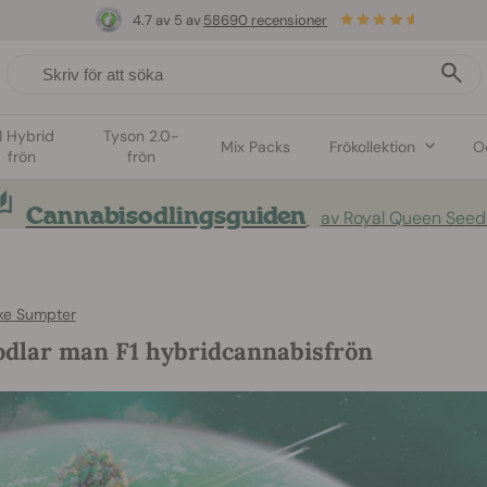
4.7 av 5 av
58690 recensioner
1 Hybrid
Tyson 2.0-
Mix Packs
Frökollektion
O
frön
frön
Cannabisodlingsguiden
av Royal Queen Seed
ke Sumpter
odlar man F1 hybridcannabisfrön