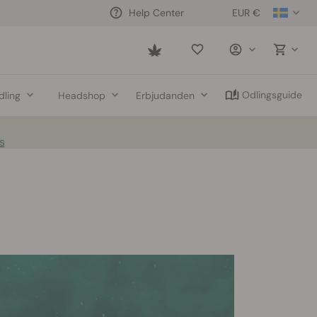
EUR €
Help Center
Saved
items
Odlingsguide
dling
Headshop
Erbjudanden
s