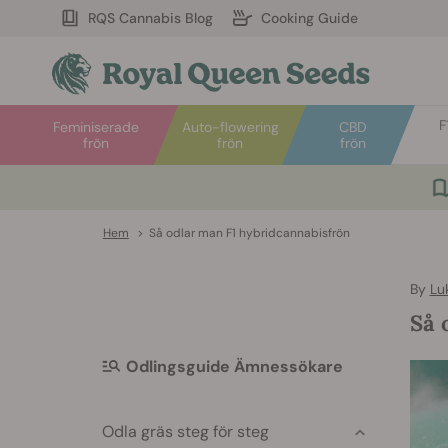
RQS Cannabis Blog
Cooking Guide
F
Feminiserade
Auto-flowering
CBD
frön
frön
frön
Hem
>
Så odlar man F1 hybridcannabisfrön
By
Lu
Så 
Odlingsguide Ämnessökare
Odla gräs steg för steg