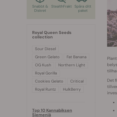
Royal Queen Seeds
collection
Sour Diesel
Green Gelato
Fat Banana
Plant
belys
OG Kush
Northern Light
tillh
Royal Gorilla
Det f
Cookies Gelato
Critical
tillv
Royal Runtz
HulkBerry
inves
Top 10 Kannabiksen
Siemeniä