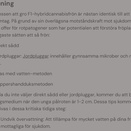
oning
ssen att gro F1-hybridcannabisfrön är nästan identisk till at
tag. På grund av sin överlägsna motståndskraft mot sjukdom 
r offer för rotpatogener som har potentialen att förstöra fröpl
gaste sätten att så frön:
rekt sådd
ordpluggar:
Jordpluggar
innehåller gynnsamma mikrober och nä
.
las med vatten-metoden
appershandduksmetoden
a du inte väljer direkt sådd eller jordpluggar, kommer du att 
gsmedium när den unga pålroten är 1-2 cm. Dessa tips komme
rivas i dessa kritiska tidiga steg:
Undvik övervattning: Att tillämpa för mycket vatten på dina 
mottagliga för sjukdom.