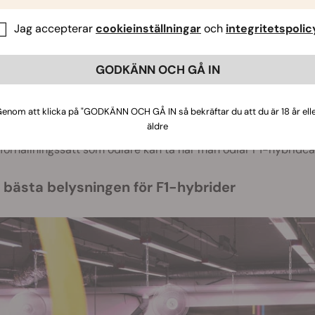
Jag accepterar
cookieinställningar
och
integritetspolic
GODKÄNN OCH GÅ IN
dla fotoperiod-F1-hybrider inomhus
eriod-F1-hybridplantor är de som kräver en förändring i ljusc
enom att klicka på "GODKÄNN OCH GÅ IN så bekräftar du att du är 18 år ell
nde sätt som både vanliga och feminiserade fotoperiodvaria
äldre
liga plantor som utövar överlägsna avkastningar och förbättr
 förhållningssätt som odlare kan ta när man odlar F1-hybridc
n bästa belysningen för F1-hybrider