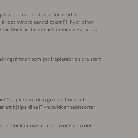
t göra det med andra sorter, med ett
är det mindre sannolikt att F1-hybridfrön
antor. Dock är de inte helt immuna. Här är de
ringsämnen som ger fröplantor en bra start
behöva plantera dina grodda frön i sitt
r att hjälpa dina F1-hybridcannabissorter
fröplantor kan kväva rötterna och göra dem