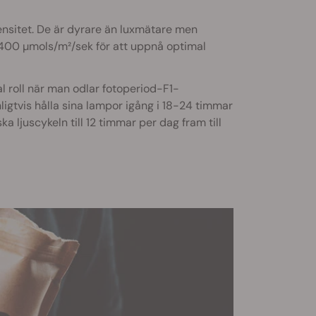
tensitet. De är dyrare än luxmätare men
–400 µmols/m²/sek för att uppnå optimal
l roll när man odlar fotoperiod-F1-
igtvis hålla sina lampor igång i 18-24 timmar
 ljuscykeln till 12 timmar per dag fram till