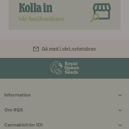
Gå med i vårt nyhetsbrev
More
Information
helpful
info
Om RQS
Cannabisfrön 101