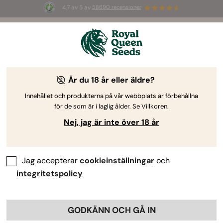
4.7 av 5 av
58690 recensioner
☀️ S
ummer Sales
: Upp till 50 % rabatt
på utvalda produkter! ⏤
Köp nu
🛍️
JURIDISK MEDDELANDE
Är du 18 år eller äldre?
Innehållet och produkterna på vår webbplats är förbehållna
Detta juridiska meddelande reglerar tillåten användning
för de som är i laglig ålder. Se Villkoren.
av webbsidan https://www.royalqueenseeds.com/ enligt
Nej, jag är inte över 18 år
nedan:
1. LSSI-efterlevnad: Artikel 10 i lag nr
Jag accepterar
cookieinställningar
och
34/2002, den 11 juli 2002, som reglerar
informationssamhällets tjänster och
integritetspolicy
elektronisk handel
Webbplatsägare:
SNORKEL SPAIN, SL (nedan kallat
GODKÄNN OCH GÅ IN
"ROYAL QUEEN SEEDS").