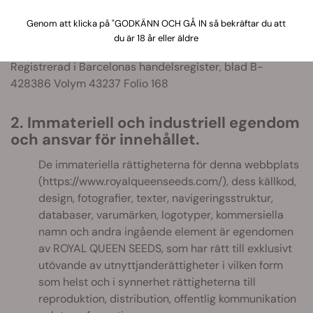
Adress
: C/ Vilar d'ABELÀ, 5 (nave 1)
Genom att klicka på "GODKÄNN OCH GÅ IN så bekräftar du att
Postnummer
: 08170 Stad: Montornès del Vallès
du är 18 år eller äldre
NIF
.: B-65812810
Registrerad i Barcelonas handelsregister, blad B-
428386 Volym 43237 Folio 168
2. Immateriell och industriell egendom
och ansvar för innehållet.
De immateriella rättigheterna för denna webbplats
(https://www.royalqueenseeds.com/), dess källkod,
design, fotografier, texter, navigeringsstruktur,
databaser, varumärken, logotyper, kommersiella
namn och andra ingående element är egendomen
av ROYAL QUEEN SEEDS, som har rätt till exklusivt
utövande av utnyttjanderättigheter i vilken form
som helst och i synnerhet rättigheterna till
reproduktion, distribution, offentlig kommunikation