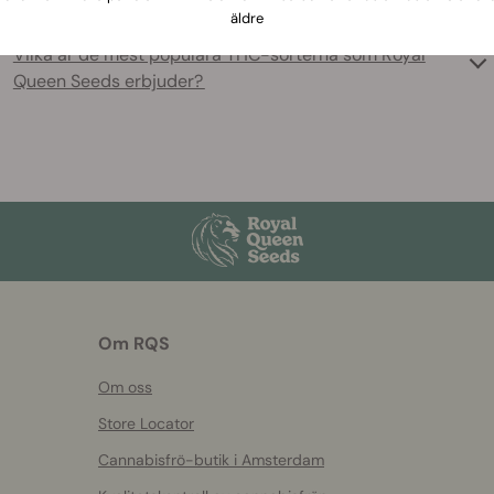
äldre
Vilka är de mest populära THC-sorterna som Royal
Queen Seeds erbjuder?
Om RQS
Om oss
Store Locator
Cannabisfrö-butik i Amsterdam