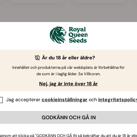
Top Questions
Hur fungerar Growers Club?
Är du 18 år eller äldre?
Innehållet och produkterna på vår webbplats är förbehållna för
Kan jag få en rabattkupong?
de som är i laglig ålder. Se Villkoren.
Nej, jag är inte över 18 år
Erbjuder ni CBD-rika sorter eller medicinska varianter?
Jag accepterar
cookieinställningar
och
integritetspolic
GODKÄNN OCH GÅ IN
Vilka typer av cannabisfrön erbjuder Royal Queen
Seeds?
enom att klicka på "GODKÄNN OCH GÅ IN så bekräftar du att du är 18 år ell