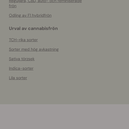
Reguljära, CBD, auto- och feminiserade
frön
Odling av F1 hybridfrön
Urval av cannabisfrön
TCH-rika sorter
Sorter med hög avkastning
Sativa törzsek
Indica-sorter
Lila sorter