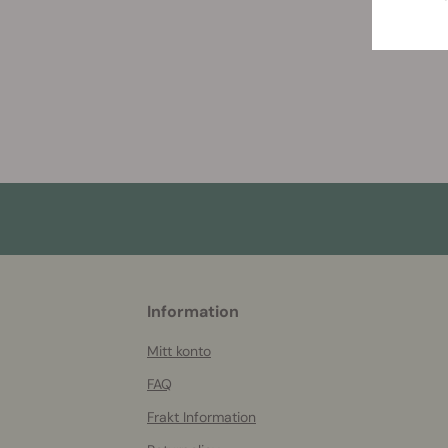
More
Information
helpful
info
Mitt konto
FAQ
Frakt Information