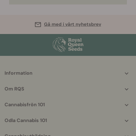
Gå med i vårt nyhetsbrev
More
Information
helpful
info
Om RQS
Cannabisfrön 101
Odla Cannabis 101