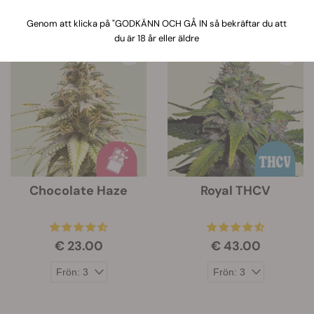
Genom att klicka på "GODKÄNN OCH GÅ IN så bekräftar du att
21 Produkter
du är 18 år eller äldre
Chocolate Haze
Royal THCV
€ 23.00
€ 43.00