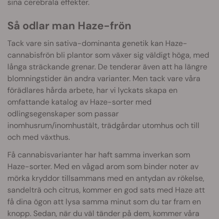
sina cerebrala effekter.
Så odlar man Haze-frön
Tack vare sin sativa-dominanta genetik kan Haze-
cannabisfrön bli plantor som växer sig väldigt höga, med
långa sträckande grenar. De tenderar även att ha längre
blomningstider än andra varianter. Men tack vare våra
förädlares hårda arbete, har vi lyckats skapa en
omfattande katalog av Haze-sorter med
odlingsegenskaper som passar
inomhusrum/inomhustält, trädgårdar utomhus och till
och med växthus.
Få cannabisvarianter har haft samma inverkan som
Haze-sorter. Med en vågad arom som binder noter av
mörka kryddor tillsammans med en antydan av rökelse,
sandelträ och citrus, kommer en god sats med Haze att
få dina ögon att lysa samma minut som du tar fram en
knopp. Sedan, när du väl tänder på dem, kommer våra