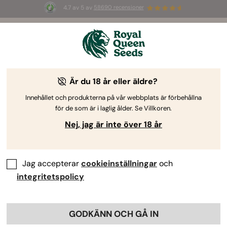
4.7 av 5 av
58690 recensioner
🎁
3 White Widow Auto-frön
GRATIS för de
första 100 som använder koden
AUGUST26 🌿
Är du 18 år eller äldre?
Haze-frön
Haze-cannabisfrön har etablerat sig som den
Innehållet och produkterna på vår webbplats är förbehållna
för de som är i laglig ålder. Se Villkoren.
sorten man vänder sig till när man vill förädla
kreativa och energiska sorter, ända sedan 70-talet i
Nej, jag är inte över 18 år
USA. Lär känna några av de finaste medlemmarna av
denna genetiska härstamning nedan, som omfattar
ättlingar som Thailändska-, Colombianska- eller
Jag accepterar
cookieinställningar
och
Mexikanska-varianter.
integritetspolicy
Sortera efter
GODKÄNN OCH GÅ IN