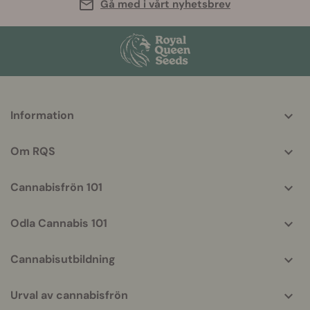
Gå med i vårt nyhetsbrev
More
Information
helpful
info
Om RQS
Cannabisfrön 101
Odla Cannabis 101
Cannabisutbildning
Urval av cannabisfrön