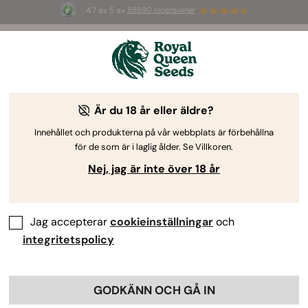
4.7 av 5 av
58690 recensioner
☀️ S
ummer Sales
: Upp till 50 % rabatt
på utvalda produkter! ⏤
Köp nu
🛍️
Är du 18 år eller äldre?
Låg lagernivå på frön
Innehållet och produkterna på vår webbplats är förbehållna
för de som är i laglig ålder. Se Villkoren.
De här genetiklinjerna odlas i små batcher. Vi behåller
Nej, jag är inte över 18 år
dem i vår katalog tack vare deras unika egenskaper och
starka genetiska bakgrund, men begränsar medvetet
produktionen för att bevara fenotypen och samtidigt
skapa utrymme för nya utvecklingar. De här sorterna
Jag accepterar
cookieinställningar
och
finns exklusivt i 3-pack.
integritetspolicy
Sortera efter
Filtrera
GODKÄNN OCH GÅ IN