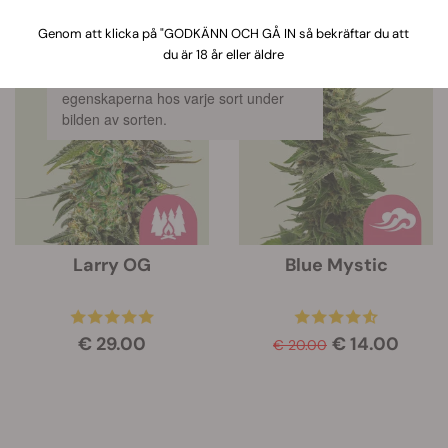
28 Produkter
Visa produktinformation
Genom att klicka på "GODKÄNN OCH GÅ IN så bekräftar du att
du är 18 år eller äldre
När du klickar på den här länken så
dyker en informationsruta upp om
-30%
egenskaperna hos varje sort under
bilden av sorten.
Larry OG
Blue Mystic
€ 29.00
€ 14.00
€ 20.00