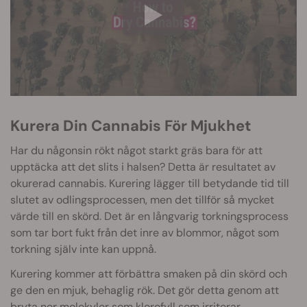
Kurera Din Cannabis För Mjukhet
Har du någonsin rökt något starkt gräs bara för att
upptäcka att det slits i halsen? Detta är resultatet av
okurerad cannabis. Kurering lägger till betydande tid till
slutet av odlingsprocessen, men det tillför så mycket
värde till en skörd. Det är en långvarig torkningsprocess
som tar bort fukt från det inre av blommor, något som
torkning själv inte kan uppnå.
Kurering kommer att förbättra smaken på din skörd och
ge den en mjuk, behaglig rök. Det gör detta genom att
bryta ner molekyler som klorofyll som irriterar