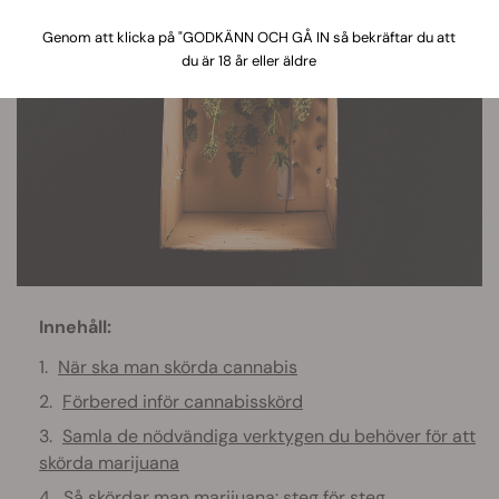
Genom att klicka på "GODKÄNN OCH GÅ IN så bekräftar du att
du är 18 år eller äldre
Innehåll:
När ska man skörda cannabis
Förbered inför cannabisskörd
Samla de nödvändiga verktygen du behöver för att
skörda marijuana
Så skördar man marijuana: steg för steg