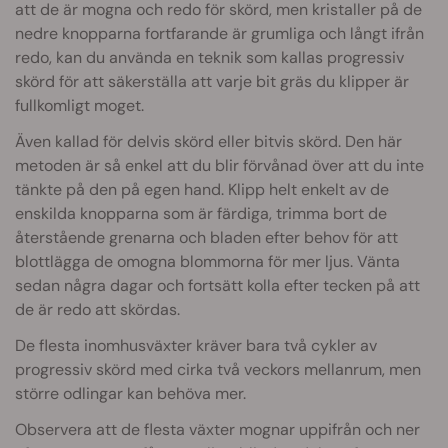
att de är mogna och redo för skörd, men kristaller på de
nedre knopparna fortfarande är grumliga och långt ifrån
redo, kan du använda en teknik som kallas progressiv
skörd för att säkerställa att varje bit gräs du klipper är
fullkomligt moget.
Även kallad för delvis skörd eller bitvis skörd. Den här
metoden är så enkel att du blir förvånad över att du inte
tänkte på den på egen hand. Klipp helt enkelt av de
enskilda knopparna som är färdiga, trimma bort de
återstående grenarna och bladen efter behov för att
blottlägga de omogna blommorna för mer ljus. Vänta
sedan några dagar och fortsätt kolla efter tecken på att
de är redo att skördas.
De flesta inomhusväxter kräver bara två cykler av
progressiv skörd med cirka två veckors mellanrum, men
större odlingar kan behöva mer.
Observera att de flesta växter mognar uppifrån och ner