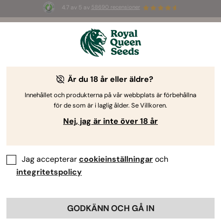
4.7 av 5 av
58690 recensioner
☀️ S
ummer Sales
: Upp till 50 % rabatt
på utvalda produkter! ⏤
Köp nu
🛍️
av Royal Queen Seeds
Cannabisodlingsguiden
Är du 18 år eller äldre?
Innehållet och produkterna på vår webbplats är förbehållna
för de som är i laglig ålder. Se Villkoren.
Odlingsguide Ämnessökare
Nej, jag är inte över 18 år
Skörda cannabis: Hitta rätt tidpunkt
Jag accepterar
cookieinställningar
och
By
Max Sargent
integritetspolicy
GODKÄNN OCH GÅ IN