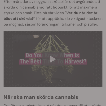
Efter månader av noggrann skötsel är det avgörande att
skörda din cannabis vid rätt tidpunkt för att maximera
styrka och smak. Titta på vår video
"Vet du när det är
bäst att skörda?"
för att upptäcka de viktigaste tecknen
på mognad, såsom förändringar i trikomer och pistiller.
När ska man skörda cannabis
Det första vi måste lista ut när det kommer till att skörda