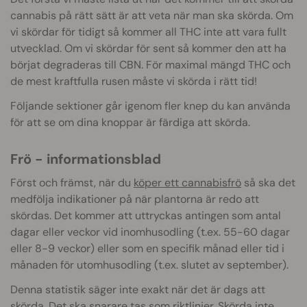
cannabis på rätt sätt är att veta när man ska skörda. Om
vi skördar för tidigt så kommer all THC inte att vara fullt
utvecklad. Om vi skördar för sent så kommer den att ha
börjat degraderas till CBN. För maximal mängd THC och
de mest kraftfulla rusen måste vi skörda i rätt tid!
Följande sektioner går igenom fler knep du kan använda
för att se om dina knoppar är färdiga att skörda.
Frö - informationsblad
Först och främst, när du
köper ett cannabisfrö
så ska det
medfölja indikationer på när plantorna är redo att
skördas. Det kommer att uttryckas antingen som antal
dagar eller veckor vid inomhusodling (t.ex. 55-60 dagar
eller 8-9 veckor) eller som en specifik månad eller tid i
månaden för utomhusodling (t.ex. slutet av september).
Denna statistik säger inte exakt när det är dags att
skörda. Det ska snarare tas som riktlinjer. Skörda inte