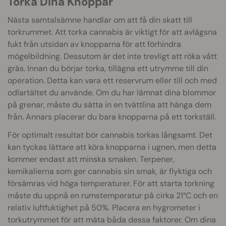
Torka Dina Knoppar
Nästa samtalsämne handlar om att få din skatt till
torkrummet. Att torka cannabis är viktigt för att avlägsna
fukt från utsidan av knopparna för att förhindra
mögelbildning. Dessutom är det inte trevligt att röka vått
gräs. Innan du börjar torka, tillägna ett utrymme till din
operation. Detta kan vara ett reservrum eller till och med
odlartältet du använde. Om du har lämnat dina blommor
på grenar, måste du sätta in en tvättlina att hänga dem
från. Annars placerar du bara knopparna på ett torkställ.
För optimalt resultat bör cannabis torkas långsamt. Det
kan tyckas lättare att köra knopparna i ugnen, men detta
kommer endast att minska smaken. Terpener,
kemikalierna som ger cannabis sin smak, är flyktiga och
försämras vid höga temperaturer. För att starta torkning
måste du uppnå en rumstemperatur på cirka 21°C och en
relativ luftfuktighet på 50%. Placera en hygrometer i
torkutrymmet för att mäta båda dessa faktorer. Om dina