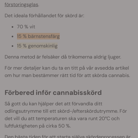
förstoringsglas
.
Det ideala förhållandet för skörd är:
70 % vit
15 % bärnstensfärg
15 % genomskinlig
Denna metod är felsäker då trikomerna aldrig ljuger.
För mer detaljer kan du ta en titt på vår avsedda artikel
om hur man bestämmer rätt tid för att skörda cannabis.
Förbered inför cannabisskörd
Så gott du kan hjälper det att förvandla ditt
odlingsutrymme till ett skörd-/efterskördutrymme. För
det vill du att temperaturen ska vara runt 20°C och
luftfuktigheten på cirka 50 %.
Den bästa tiden för att starta själva skördeprocessen är