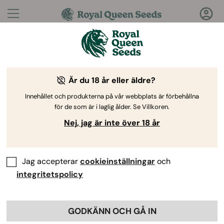
Frågor?
Svar!
Är du 18 år eller äldre?
Välkommen till Royal Queen Seeds Help Center
Innehållet och produkterna på vår webbplats är förbehållna
för de som är i laglig ålder. Se Villkoren.
Nej, jag är inte över 18 år
Jag accepterar
cookieinställningar
och
Help Center
>
Produkt och
Back
Odling
>
Genetik
>
integritetspolicy
Vilken sort ger högst
GODKÄNN OCH GÅ IN
avkastning?