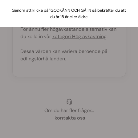
Royal Moby
leder avkastningen i gänget,
Genom att klicka på "GODKÄNN OCH GÅ IN så bekräftar du att
du är 18 år eller äldre
följd av
Purple Queen
och
Green Gelato
.
För ännu fler högavkastande alternativ kan
du kolla in vår
kategori Hög avkastning
.
Dessa värden kan variera beroende på
odlingsförhållanden.
Om du har fler frågor
...
kontakta oss