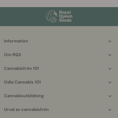
More
Information
helpful
info
Om RQS
Cannabisfrön 101
Odla Cannabis 101
Cannabisutbildning
Urval av cannabisfrön