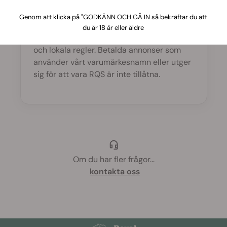
Du kan dela dina affiliatelänkar på din
Genom att klicka på "GODKÄNN OCH GÅ IN så bekräftar du att
webbplats, blogg, nyhetsbrev eller sociala
du är 18 år eller äldre
profiler — så länge du följer våra riktlinjer
och lokala regler. Betalda annonser som
använder vårt varumärkesnamn eller utger
sig för att vara RQS är inte tillåtna.
Om du har fler frågor
...
kontakta oss