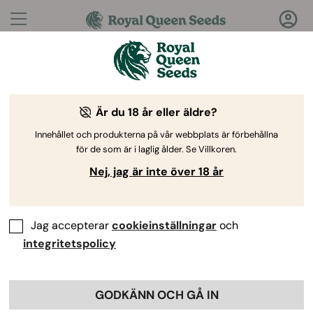
Frågor?
Svar!
Är du 18 år eller äldre?
Välkommen till Royal Queen Seeds Help Center
Innehållet och produkterna på vår webbplats är förbehållna
för de som är i laglig ålder. Se Villkoren.
Nej, jag är inte över 18 år
Jag accepterar
cookieinställningar
och
Help Center
>
Samarbeten
>
Back
integritetspolicy
Kan jag marknadsföra RQS på
GODKÄNN OCH GÅ IN
vilken plattform som helst?