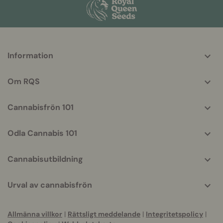
More
Information
helpful
info
Om RQS
Cannabisfrön 101
Odla Cannabis 101
Cannabisutbildning
Urval av cannabisfrön
Allmänna villkor
|
Rättsligt meddelande
|
Integritetspolicy
|