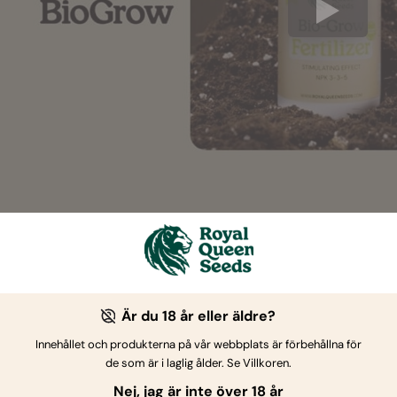
r av forskning och utveckling har vi äntligen släppt vårt sk
ler allt som dina gräs-plantor behöver för att frodas under d
zer ger 250 ml med högkvalitativa näringsämnen.
Är du 18 år eller äldre?
 perfekt balanserat NPK-förhållande på 3-3-3, tillhandahåll
Innehållet och produkterna på vår webbplats är förbehållna för
ngen av kväve, fosfor och kalium som behövs för att uppmuntra
de som är i laglig ålder. Se Villkoren.
nde lista av aminosyror stimulerar plantutveckling, medan et
Nej, jag är inte över 18 år