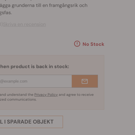
tt lägga grunderna till en framgångsrik och
gsfas.
8)
Skriva en recension
No Stock
hen product is back in stock:
d and understand the
Privacy Policy
and agree to receive
ized communications.
L I SPARADE OBJEKT