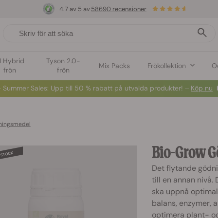
4.7 av 5 av
58690 recensioner
1 Hybrid
Tyson 2.0-
Mix Packs
Frökollektion
O
frön
frön
️
S
ummer Sales
: Upp till 50 % rabatt på utvalda produkter! ⏤
Köp nu
ningsmedel
Bio-Grow 
Det flytande gödn
till en annan nivå
ska uppnå optimal
balans, enzymer, a
optimera plant- och 