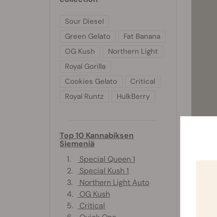
Sour Diesel
Green Gelato
Fat Banana
OG Kush
Northern Light
Royal Gorilla
Cookies Gelato
Critical
Royal Runtz
HulkBerry
Top 10 Kannabiksen
Efter å
Siemeniä
innehål
1.
Special Queen 1
Fertili
2.
Special Kush 1
Med ett
3.
Northern Light Auto
blandni
4.
OG Kush
omfatta
5.
Critical