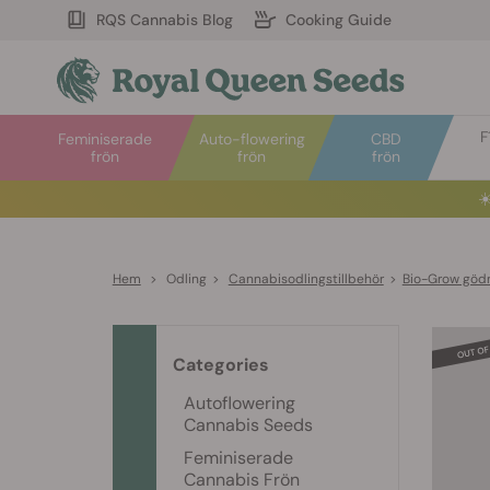
RQS Cannabis Blog
Cooking Guide
F
Feminiserade
Auto-flowering
CBD
frön
frön
frön
☀
Hem
>
Odling
>
Cannabisodlingstillbehör
>
Bio-Grow göd
Categories
Autoflowering
Cannabis Seeds
Feminiserade
Cannabis Frön