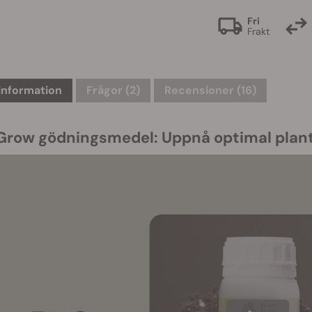
Fri
Frakt
information
Frågor
(2)
Recensioner (16)
Grow gödningsmedel: Uppnå optimal plan