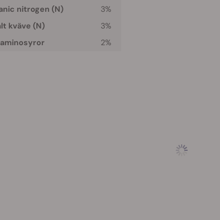
nic nitrogen (N)
3%
lt kväve (N)
3%
 aminosyror
2%