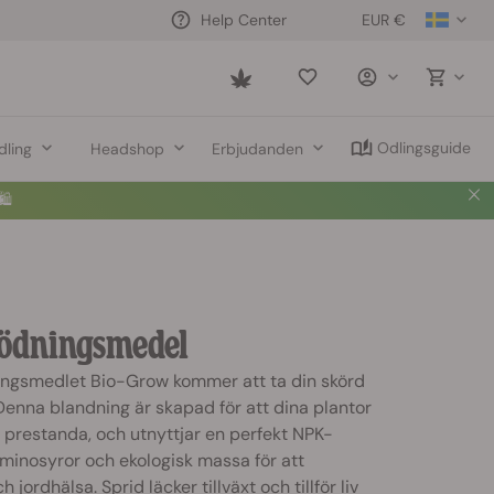
EUR €
Help Center
Saved
items
Odlingsguide
dling
Headshop
Erbjudanden
🛍️
Gödningsmedel
ingsmedlet Bio-Grow kommer att ta din skörd
. Denna blandning är skapad för att dina plantor
 prestanda, och utnyttjar en perfekt NPK-
minosyror och ekologisk massa för att
jordhälsa. Sprid läcker tillväxt och tillför liv