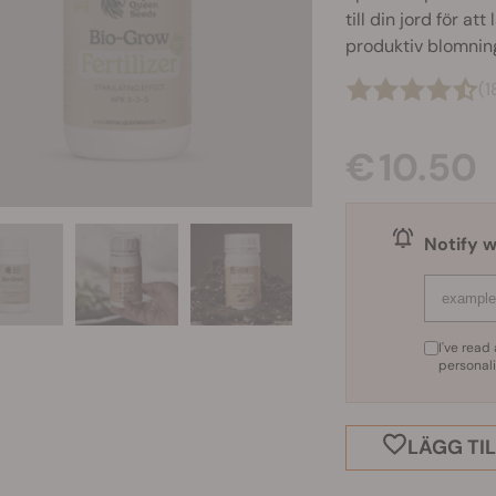
till din jord för a
produktiv blomnin
(1
€ 10.50
Notify w
I've rea
personal
LÄGG TIL