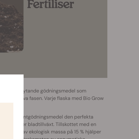
räddarsydda flytande gödningsmedel som
en vegetativa fasen. Varje flaska med Bio Grow
er detta plantgödningsmedel den perfekta
 en läcker bladtillväxt. Tillskottet med en
t innehåll av ekologisk massa på 15 % hjälper