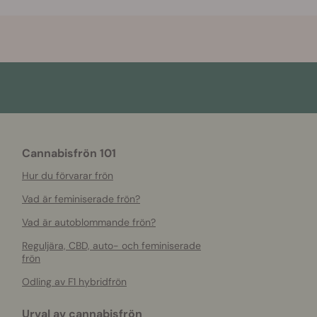
Cannabisfrön 101
Hur du förvarar frön
Vad är feminiserade frön?
Vad är autoblommande frön?
Reguljära, CBD, auto- och feminiserade
frön
Odling av F1 hybridfrön
Urval av cannabisfrön