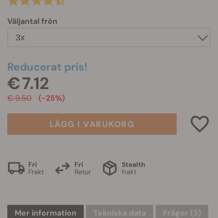
Väljantal frön
Reducerat pris!
€ 7.12
€ 9.50
(-25%)
LÄGG I VARUKORG
Fri
Fri
Stealth
Frakt
Retur
frakt
Mer information
Tekniska data
Frågor
(3)