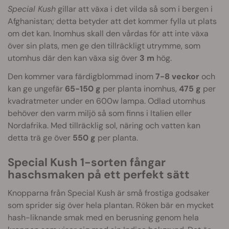
Special Kush
gillar att växa i det vilda så som i bergen i
Afghanistan; detta betyder att det kommer fylla ut plats
om det kan. Inomhus skall den vårdas för att inte växa
över sin plats, men ge den tillräckligt utrymme, som
utomhus där den kan växa sig över
3 m
hög.
Den kommer vara färdigblommad inom
7
-8
veckor
och
kan ge ungefär
65-150
g
per planta inomhus,
475 g
per
kvadratmeter under en 600w lampa. Odlad utomhus
behöver den varm miljö så som finns i Italien eller
Nordafrika. Med tillräcklig sol, näring och vatten kan
detta trä ge över
550 g
per planta.
Special Kush 1-sorten fångar
haschsmaken på ett perfekt sätt
Knopparna från Special Kush är små frostiga godsaker
som sprider sig över hela plantan. Röken bär en mycket
hash-liknande smak med en berusning genom hela