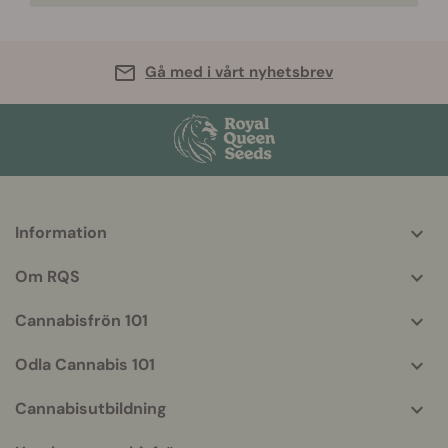
Gå med i vårt nyhetsbrev
Information
More
helpful
Om RQS
info
Cannabisfrön 101
Odla Cannabis 101
Cannabisutbildning