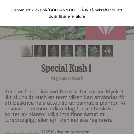
Genom att klicka på "GODKÄNN OCH GÅ IN så bekräftar du att
du är 18 år eller äldre
+ 6
Special Kush 1
Afghan x Kush
Kush är för indica vad Haze är för sativa. Mycket
likt skunk är kush en term vilken kan användas för
att beskriva hela ätteträd av cannabis plantor. Vi
använder termen Indica idag för att beskriva
sorter av plantor vilka inte finns naturligt
(ursprungligt eller ej) i den indiska regionen.
(1225)
Skriva en recension