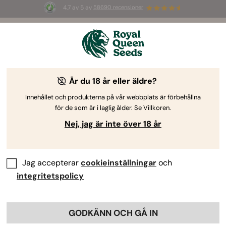
4.7 av 5 av
58690 recensioner
🎁
3 White Widow Auto-frön
GRATIS för de
första 100 som använder koden
AUGUST26 🌿
-25%
Är du 18 år eller äldre?
Innehållet och produkterna på vår webbplats är förbehållna
för de som är i laglig ålder. Se Villkoren.
Nej, jag är inte över 18 år
Jag accepterar
cookieinställningar
och
integritetspolicy
GODKÄNN OCH GÅ IN