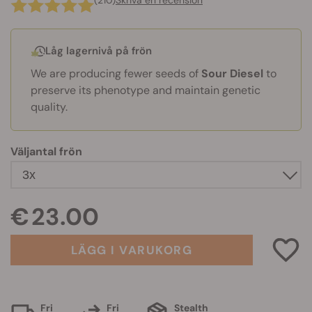
(210)
Skriva en recension
Låg lagernivå på frön
We are producing fewer seeds of
Sour Diesel
to
preserve its phenotype and maintain genetic
quality.
Väljantal frön
€ 23.00
LÄGG I VARUKORG
Fri
Fri
Stealth