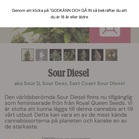
Genom att klicka på "GODKÄNN OCH GÅ IN så bekräftar du att
du är 18 år eller äldre
+ 4
Sour Diesel
aka Sour D, Sour Deez, East Coast Sour Diesel
Den världsberömda Sour Diesel finns nu tillgänglig
som feminiserade frön från Royal Queen Seeds. Vi
är stolta att kunna lägga till denna cannabis art till
vårt utbud. Detta kan vara en av de mest kända
cannabissorterna på planeten och kanske en av
de starkaste.