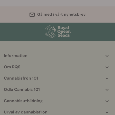
Gå med i vårt nyhetsbrev
Information
More
helpful
Om RQS
info
Cannabisfrön 101
Odla Cannabis 101
Cannabisutbildning
Urval av cannabisfrön