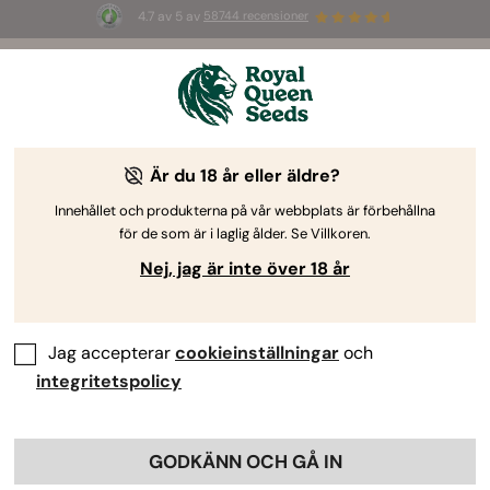
4.7 av 5 av
58744 recensioner
🎁
3 White Widow Auto-frön
GRATIS för de
första 100 som använder koden
AUGUST26 🌿
Är du 18 år eller äldre?
Innehållet och produkterna på vår webbplats är förbehållna
för de som är i laglig ålder. Se Villkoren.
Nej, jag är inte över 18 år
Jag accepterar
cookieinställningar
och
integritetspolicy
GODKÄNN OCH GÅ IN