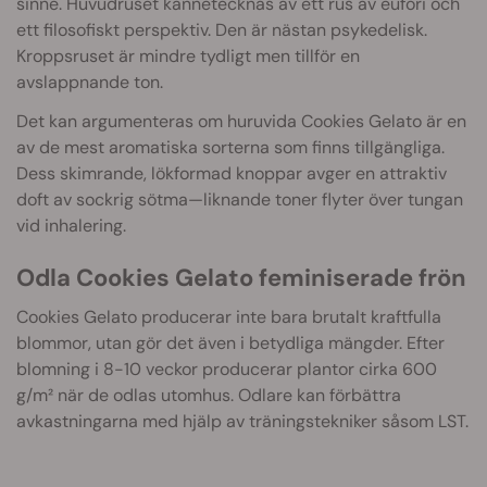
sinne. Huvudruset kännetecknas av ett rus av eufori och
ett filosofiskt perspektiv. Den är nästan psykedelisk.
Kroppsruset är mindre tydligt men tillför en
avslappnande ton.
Det kan argumenteras om huruvida Cookies Gelato är en
av de mest aromatiska sorterna som finns tillgängliga.
Dess skimrande, lökformad knoppar avger en attraktiv
doft av sockrig sötma—liknande toner flyter över tungan
vid inhalering.
Odla Cookies Gelato feminiserade frön
Cookies Gelato producerar inte bara brutalt kraftfulla
blommor, utan gör det även i betydliga mängder. Efter
blomning i 8-10 veckor producerar plantor cirka 600
g/m² när de odlas utomhus. Odlare kan förbättra
avkastningarna med hjälp av träningstekniker såsom LST.