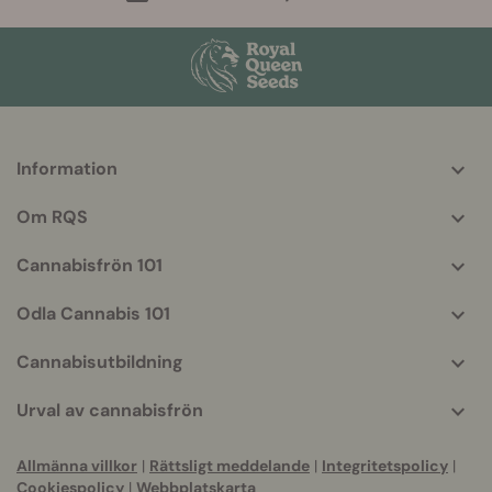
Information
More
helpful
Om RQS
info
Cannabisfrön 101
Odla Cannabis 101
Cannabisutbildning
Urval av cannabisfrön
Allmänna villkor
|
Rättsligt meddelande
|
Integritetspolicy
|
Cookiespolicy
|
Webbplatskarta