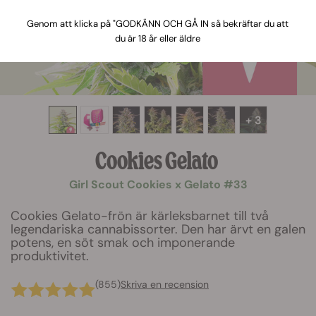
Genom att klicka på "GODKÄNN OCH GÅ IN så bekräftar du att
du är 18 år eller äldre
+ 3
Cookies Gelato
Girl Scout Cookies x Gelato #33
Cookies Gelato-frön är kärleksbarnet till två
legendariska cannabissorter. Den har ärvt en galen
potens, en söt smak och imponerande
produktivitet.
(855)
Skriva en recension