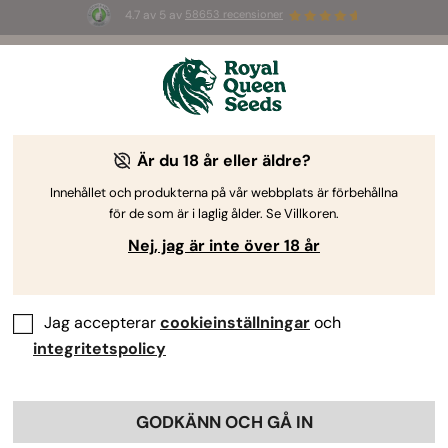
4.7 av 5 av
58653 recensioner
☀️ S
ummer Sales
: Upp till 50 % rabatt
på utvalda produkter! ⏤
Köp nu
🛍️
Är du 18 år eller äldre?
-50%
Innehållet och produkterna på vår webbplats är förbehållna
för de som är i laglig ålder. Se Villkoren.
Nej, jag är inte över 18 år
Jag accepterar
cookieinställningar
och
integritetspolicy
GODKÄNN OCH GÅ IN