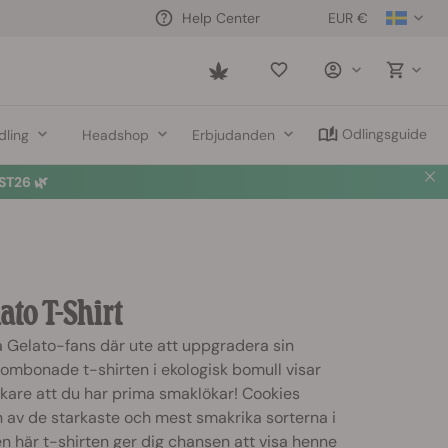
EUR €
Help Center
Saved
items
Odlingsguide
dling
Headshop
Erbjudanden
T26 🌿
ato T-Shirt
la Gelato-fans där ute att uppgradera sin
ombonade t-shirten i ekologisk bomull visar
kare att du har prima smaklökar! Cookies
 av de starkaste och mest smakrika sorterna i
en här t-shirten ger dig chansen att visa henne