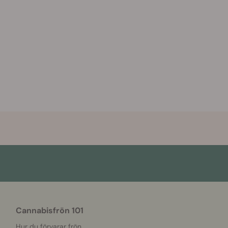
Cannabisfrön 101
Hur du förvarar frön