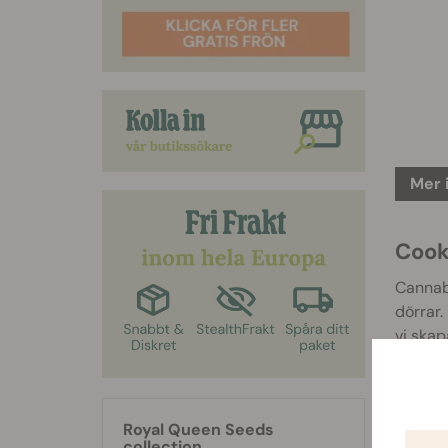
Mer 
Cook
Cannabi
dörrar.
vi skap
kraftfu
går. De
kommer 
Royal Queen Seeds
Denna b
collection