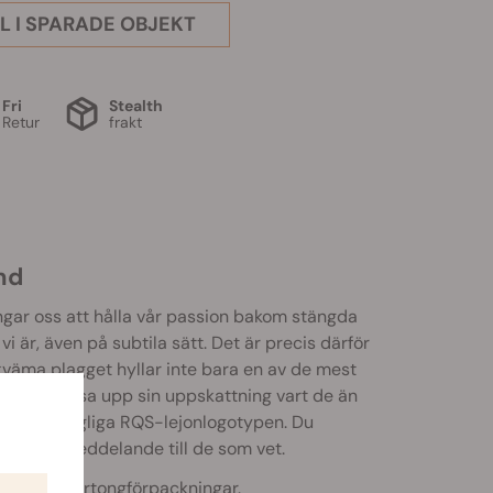
L I SPARADE OBJEKT
Fri
Stealth
Retur
frakt
nd
ngar oss att hålla vår passion bakom stängda
i är, även på subtila sätt. Det är precis därför
kväma plagget hyllar inte bara en av de mest
isälskare visa upp sin uppskattning vart de än
och den kungliga RQS-lejonlogotypen. Du
r ut ett meddelande till de som vet.
hållbara kartongförpackningar.