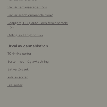
Vad är feminiserade frön?
Vad är autoblommande frön?
Reguljära, CBD, auto- och feminiserade
frön
Odling av F1 hybridfrön
Urval av cannabisfrön
TCH-rika sorter
Sorter med hög avkastning
Sativa törzsek
Indica-sorter
Lila sorter