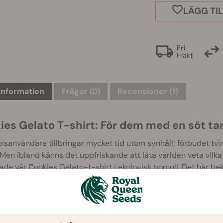
LÄGG TIL
Fri
Frakt
information
Frågor
(0)
Recensioner (1)
ies Gelato T-shirt: För dem med en söt ta
sanvändare tillbringar mycket tid utom synhåll; förbudet tvi
 Men ibland känns det uppfriskande att låta världen veta vilka v
ade vår Cookies Gelato-t-shirt i ekologisk bomull. Det här be
lla och smakrika sorterna i vår katalog, utan det låter cannab
n lågmälda designen har en svart duk, enkla vita bokstäver 
inte att känna dig alltför exponerad samtidigt som du skicka
ekväma t-shirt finns i storlekarna S, M, L & XL och kommer i 