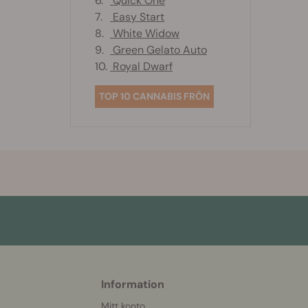
6.
Quick One
7.
Easy Start
8.
White Widow
9.
Green Gelato Auto
10.
Royal Dwarf
TOP 10 CANNABIS FRÖN
Information
More
helpful
Mitt konto