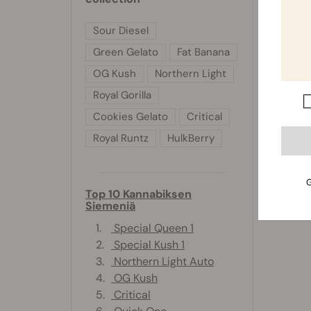
Sour Diesel
Green Gelato
Fat Banana
OG Kush
Northern Light
Royal Gorilla
Cookies Gelato
Critical
Royal Runtz
HulkBerry
G
Top 10 Kannabiksen
Siemeniä
1.
Special Queen 1
2.
Special Kush 1
3.
Northern Light Auto
4.
OG Kush
5.
Critical