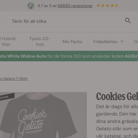
4.7 av 5 av
58690 recensioner
1 Hybrid
Tyson 2.0-
Mix Packs
Frökollektion
O
frön
frön
atis White Widow Auto
för de första 100 som använder koden
AUGUS
s Gelato T-Shirt
Cookies Gel
Det är dags för al
garderob. Den här 
dina andra gräsäls
Gelato står som en
vår katalog, och d