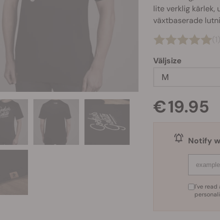
lite verklig kärlek
växtbaserade lutni
(1
Väljsize
M
€ 19.95
Notify w
I've rea
personal