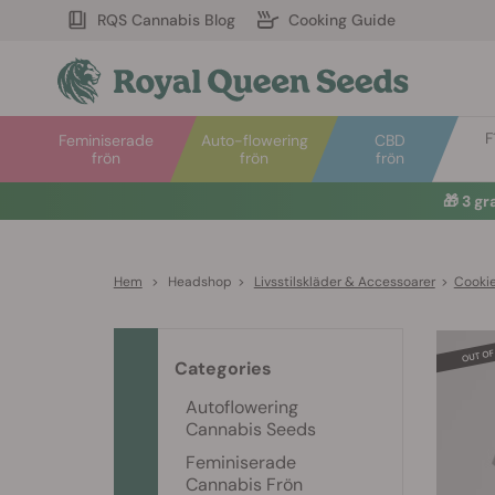
RQS Cannabis Blog
Cooking Guide
F
Feminiserade
Auto-flowering
CBD
frön
frön
frön
🎁
3 gr
Hem
>
Headshop
>
Livsstilskläder & Accessoarer
>
Cookie
Categories
Autoflowering
Cannabis Seeds
Feminiserade
Cannabis Frön