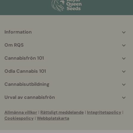
Information
More
helpful
Om RQS
info
Cannabisfrön 101
Odla Cannabis 101
Cannabisutbildning
Urval av cannabisfrön
Allmänna villkor
|
Rättsligt meddelande
|
Integritetspolicy
|
Cookiespolicy
|
Webbplatskarta