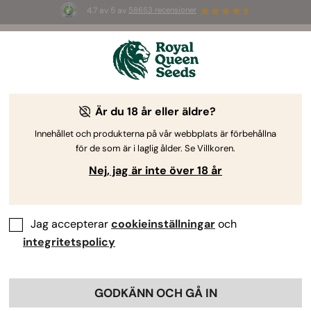
4.7 av 5 av
58653 recensioner
☀️ S
ummer Sales
: Upp till 50 % rabatt
på utvalda produkter! ⏤
Köp nu
🛍️
Är du 18 år eller äldre?
Innehållet och produkterna på vår webbplats är förbehållna
för de som är i laglig ålder. Se Villkoren.
Nej, jag är inte över 18 år
Jag accepterar
cookieinställningar
och
integritetspolicy
GODKÄNN OCH GÅ IN