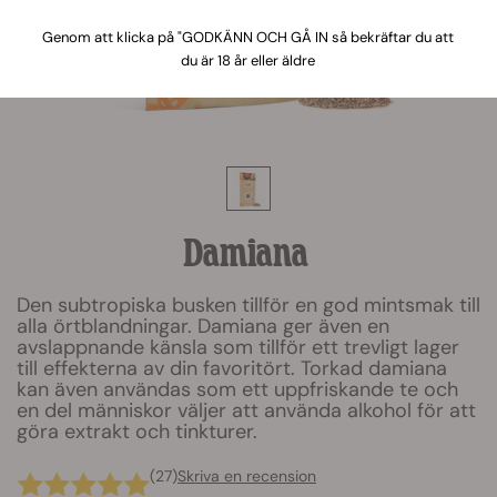
Genom att klicka på "GODKÄNN OCH GÅ IN så bekräftar du att
du är 18 år eller äldre
Damiana
Den subtropiska busken tillför en god mintsmak till
alla örtblandningar. Damiana ger även en
avslappnande känsla som tillför ett trevligt lager
till effekterna av din favoritört. Torkad damiana
kan även användas som ett uppfriskande te och
en del människor väljer att använda alkohol för att
göra extrakt och tinkturer.
(27)
Skriva en recension