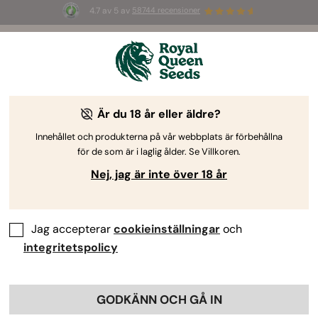
4.7 av 5 av
58744 recensioner
🎁
3 White Widow Auto-frön
GRATIS för de
första 100 som använder koden
AUGUST26 🌿
Är du 18 år eller äldre?
Innehållet och produkterna på vår webbplats är förbehållna
för de som är i laglig ålder. Se Villkoren.
Nej, jag är inte över 18 år
Jag accepterar
cookieinställningar
och
integritetspolicy
GODKÄNN OCH GÅ IN