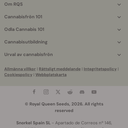
helpful
Om RQS
info
Cannabisfrön 101
Odla Cannabis 101
Cannabisutbildning
Urval av cannabisfrön
Allmänna villkor
|
Rättsligt meddelande
|
Integritetspolicy
|
Cookiespolicy
|
Webbplatskarta
© Royal Queen Seeds, 2026. All rights
reserved
Snorkel Spain SL
- Apartado de Correos nº 146,