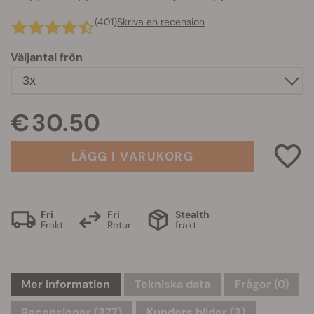
(401)
Skriva en recension
Väljantal frön
€ 30.50
LÄGG I VARUKORG
Fri
Fri
Stealth
Frakt
Retur
frakt
Mer information
Tekniska data
Frågor
(0)
Recensioner (377)
Kunders bilder (3)