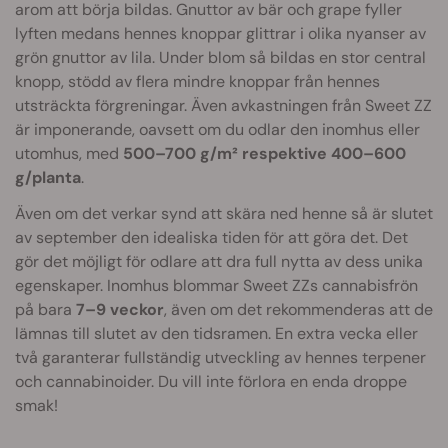
arom att börja bildas. Gnuttor av bär och grape fyller
lyften medans hennes knoppar glittrar i olika nyanser av
grön gnuttor av lila. Under blom så bildas en stor central
knopp, stödd av flera mindre knoppar från hennes
utsträckta förgreningar. Även avkastningen från Sweet ZZ
är imponerande, oavsett om du odlar den inomhus eller
utomhus, med
500–700 g/m² respektive 400–600
g/planta
.
Även om det verkar synd att skära ned henne så är slutet
av september den idealiska tiden för att göra det. Det
gör det möjligt för odlare att dra full nytta av dess unika
egenskaper. Inomhus blommar Sweet ZZs cannabisfrön
på bara
7–9 veckor
, även om det rekommenderas att de
lämnas till slutet av den tidsramen. En extra vecka eller
två garanterar fullständig utveckling av hennes terpener
och cannabinoider. Du vill inte förlora en enda droppe
smak!