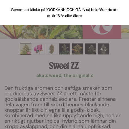
Genom att klicka på "GODKÄNN OCH GÅ IN så bekräftar du att
du är 18 år eller äldre
+ 3
Sweet ZZ
aka Z weed, the original Z
Den fruktiga aromen och saftiga smaken som
produceras av Sweet ZZ är ett måste för
godisälskande cannabisodlare. Frestar sinnena
hela vägen fram till skörd, hennes blänkande
knoppar är likt din egna lilla godis-kiosk.
Kombinerad med en lika upplyftande high, hon är
en riktigt njutbar Indica-hybrid som lämnar din
kropp avslappnad, och din hjärna uppfriskad.