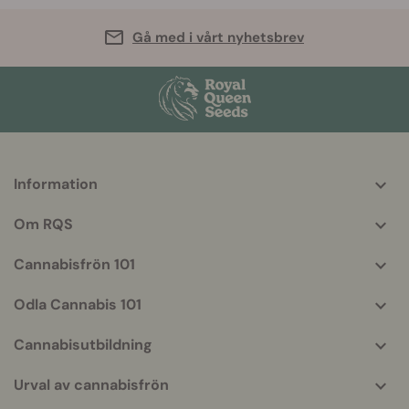
Gå med i vårt nyhetsbrev
Information
More
helpful
Om RQS
info
Cannabisfrön 101
Odla Cannabis 101
Cannabisutbildning
Urval av cannabisfrön