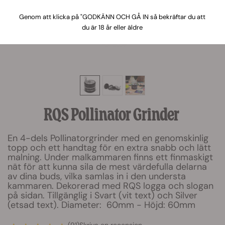
Genom att klicka på "GODKÄNN OCH GÅ IN så bekräftar du att
du är 18 år eller äldre
RQS Pollinator Grinder
En 4-dels Pollinatorgrinder med en genomskinlig
topp och ett handtag för en extra snabb och lätt
malning. Under malkammaren finns ett finmaskigt
nät för att kunna sila de mest värdefulla delarna
av dina buds, vilka samlas in i den understa
kammaren. Dekorerad med RQS logga och slogan
på sidan. Tillgänglig i Svart (vit text) och Silver
(etsad text). Diameter: 60mm - Höjd: 60mm