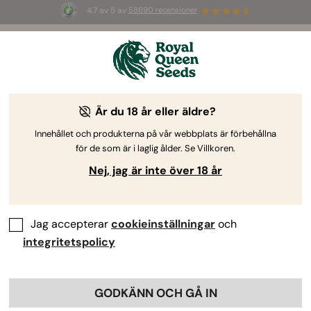
4.7 av 5 av
58690 recensioner
🎁
3 White Widow Auto-frön
GRATIS för de
första 100 som använder koden
AUGUST26 🌿
Är du 18 år eller äldre?
Innehållet och produkterna på vår webbplats är förbehållna
för de som är i laglig ålder. Se Villkoren.
Nej, jag är inte över 18 år
Jag accepterar
cookieinställningar
och
integritetspolicy
GODKÄNN OCH GÅ IN