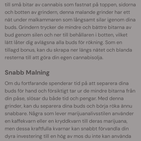
till små bitar av cannabis som fastnat på toppen, sidorna
och botten av grindern, denna malande grinder har ett
nät under malkammaren som långsamt silar igenom dina
buds. Grindern trycker de mindre och bättre bitarna av
bud genom silen och ner till behållaren i botten, vilket
lätt låter dig avlägsna alla buds för rökning. Som en
tillagd bonus, kan du skrapa ner längs nätet och blanda
resterna till att göra din egen cannabisolja.
Snabb Malning
Om du fortfarande spenderar tid på att separera dina
buds för hand och försiktigt tar ur de mindre bitarna från
din påse, slösar du både tid och pengar. Med denna
grinder, kan du separera dina buds och börja röka ännu
snabbare. Några som lever marijuanalivsstilen använder
en kaffekvarn eller en kryddkvarn till deras marijuana,
men dessa kraftfulla kvarnar kan snabbt förvandla din
dyra investering till en hög av mos du inte kan använda