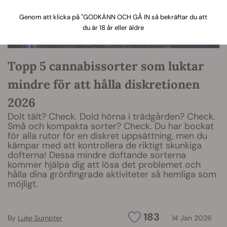
Genom att klicka på "GODKÄNN OCH GÅ IN så bekräftar du att
du är 18 år eller äldre
Topp 5 cannabissorter som luktar
mindre för att hålla diskretionen
2026
Dolt tält? Check. Dold hörna i trädgården? Check.
Små och kompakta sorter? Check. Du har bockat
för alla rutor för en diskret uppsättning, men du
kämpar med att kontrollera de riktigt skunkiga
dofterna! Dessa mindre doftande sorterna
kommer hjälpa dig att lösa det problemet och
hålla dina grönfingrade aktiviteter så hemliga som
möjligt.
183
By
Luke Sumpter
14 Jan 2026