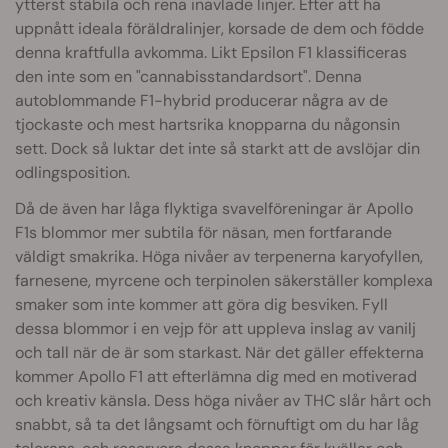
ytterst stabila och rena inavlade linjer. Efter att ha
uppnått ideala föräldralinjer, korsade de dem och födde
denna kraftfulla avkomma. Likt Epsilon F1 klassificeras
den inte som en "cannabisstandardsort". Denna
autoblommande F1-hybrid producerar några av de
tjockaste och mest hartsrika knopparna du någonsin
sett. Dock så luktar det inte så starkt att de avslöjar din
odlingsposition.
Då de även har låga flyktiga svavelföreningar är Apollo
F1s blommor mer subtila för näsan, men fortfarande
väldigt smakrika. Höga nivåer av terpenerna karyofyllen,
farnesene, myrcene och terpinolen säkerställer komplexa
smaker som inte kommer att göra dig besviken. Fyll
dessa blommor i en vejp för att uppleva inslag av vanilj
och tall när de är som starkast. När det gäller effekterna
kommer Apollo F1 att efterlämna dig med en motiverad
och kreativ känsla. Dess höga nivåer av THC slår hårt och
snabbt, så ta det långsamt och förnuftigt om du har låg