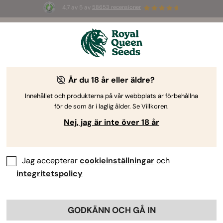
4.7 av 5 av
58653 recensioner
⏳
2 FOR
1
-
Tidsbegränsat erbjudande
2d 21h 42m 32s
🌱
Är du 18 år eller äldre?
The RQS Blog
Innehållet och produkterna på vår webbplats är förbehållna
för de som är i laglig ålder. Se Villkoren.
Cannabislivsstils-bloggar
Sorter och produkter
Nej, jag är inte över 18 år
Jag accepterar
cookieinställningar
och
integritetspolicy
GODKÄNN OCH GÅ IN