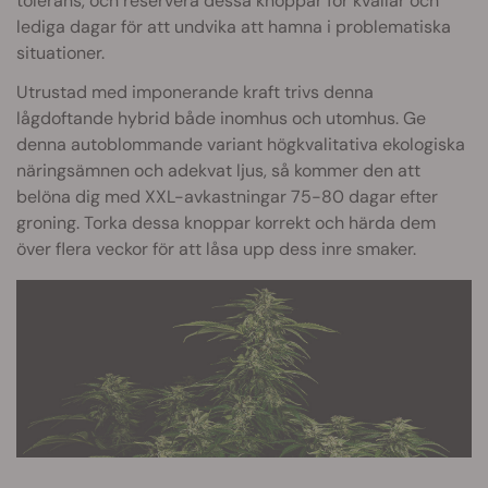
tolerans, och reservera dessa knoppar för kvällar och
lediga dagar för att undvika att hamna i problematiska
situationer.
Utrustad med imponerande kraft trivs denna
lågdoftande hybrid både inomhus och utomhus. Ge
denna autoblommande variant högkvalitativa ekologiska
näringsämnen och adekvat ljus, så kommer den att
belöna dig med XXL-avkastningar 75-80 dagar efter
groning. Torka dessa knoppar korrekt och härda dem
över flera veckor för att låsa upp dess inre smaker.