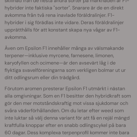
skillnad från de flesta andra sorter på marknaden är F1-
hybrider inte faktiska "sorter". Snarare är de en direkt
avkomma från två rena inavlade föräldralinjer. F1-
hybrider i sig förädlas inte vidare. Deras föräldralinjer
upprätthålls för att konstant skapa nya vågar av F1-
avkomma.
Även om Epsilon F1 innehåller många av välsmakande
terpener—inklusive myrcene, farnesene, limonen,
karyofyllen och ocimene—är den avsevärt låg i de
flyktiga svavelföreningarna som verkligen bolmar ut ur
ditt odlingsrum eller din trädgård.
Förutom aromen presterar Epsilon F1 utmärkt i nästan
alla omgivningar. Som en F1 besitter den hybridkraft som
gör den mer motståndskraftig mot vissa sjukdomar och
svåra väderförhållanden. Om du letar efter weed som
inte luktar så välj denna variant för att få en rejäl mängd
kraftfulla knoppar efter en snabb odlingscykel på bara
60 dagar. Dess komplexa terpenprofil kommer inte bara