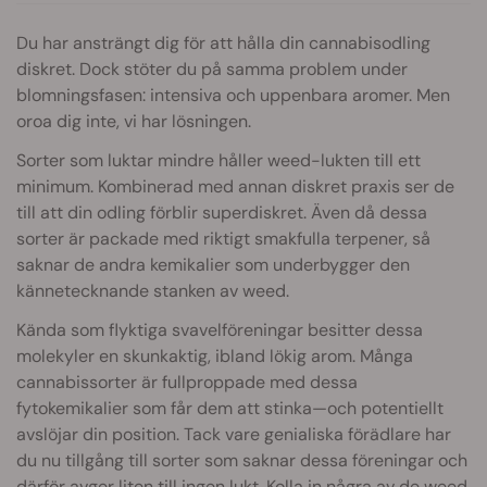
Du har ansträngt dig för att hålla din cannabisodling
diskret. Dock stöter du på samma problem under
blomningsfasen: intensiva och uppenbara aromer. Men
oroa dig inte, vi har lösningen.
Sorter som luktar mindre håller weed-lukten till ett
minimum. Kombinerad med annan diskret praxis ser de
till att din odling förblir superdiskret. Även då dessa
sorter är packade med riktigt smakfulla terpener, så
saknar de andra kemikalier som underbygger den
kännetecknande stanken av weed.
Kända som flyktiga svavelföreningar besitter dessa
molekyler en skunkaktig, ibland lökig arom. Många
cannabissorter är fullproppade med dessa
fytokemikalier som får dem att stinka—och potentiellt
avslöjar din position. Tack vare genialiska förädlare har
du nu tillgång till sorter som saknar dessa föreningar och
därför avger liten till ingen lukt. Kolla in några av de weed