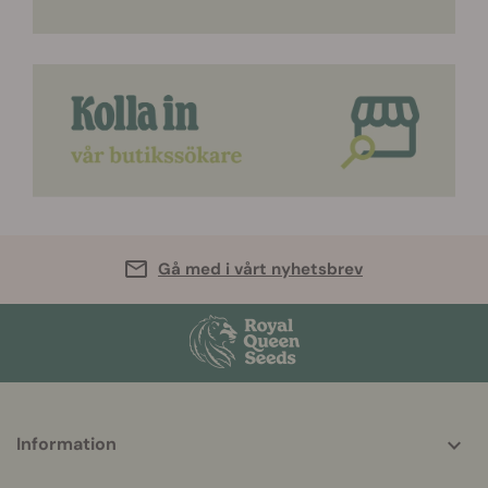
Gå med i vårt nyhetsbrev
More
Information
helpful
info