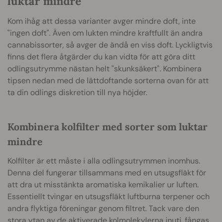
luktar mindre
Kom ihåg att dessa varianter avger mindre doft, inte
"ingen doft". Även om lukten mindre kraftfullt än andra
cannabissorter, så avger de ändå en viss doft. Lyckligtvis
finns det flera åtgärder du kan vidta för att göra ditt
odlingsutrymme nästan helt "skunksäkert". Kombinera
tipsen nedan med de lättdoftande sorterna ovan för att
ta din odlings diskretion till nya höjder.
Kombinera kolfilter med sorter som luktar
mindre
Kolfilter är ett måste i alla odlingsutrymmen inomhus.
Denna del fungerar tillsammans med en utsugsfläkt för
att dra ut misstänkta aromatiska kemikalier ur luften.
Essentiellt tvingar en utsugsfläkt luftburna terpener och
andra flyktiga föreningar genom filtret. Tack vare den
stora ytan av de aktiverade kolmolekylerna inuti, fångas