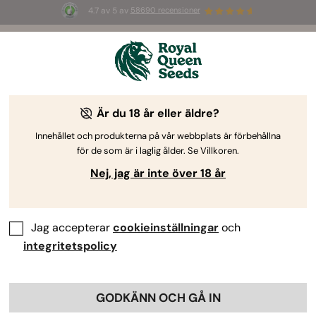
4.7 av 5 av
58690 recensioner
🎁
3 White Widow Auto-frön
GRATIS för de
första 100 som använder koden
AUGUST26 🌿
Är du 18 år eller äldre?
Innehållet och produkterna på vår webbplats är förbehållna
för de som är i laglig ålder. Se Villkoren.
Nej, jag är inte över 18 år
Jag accepterar
cookieinställningar
och
integritetspolicy
GODKÄNN OCH GÅ IN