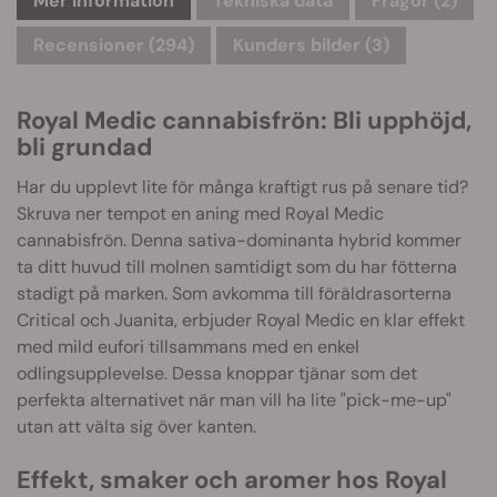
Mer information
Tekniska data
Frågor
(2)
Recensioner (294)
Kunders bilder (3)
Royal Medic cannabisfrön: Bli upphöjd,
bli grundad
Har du upplevt lite för många kraftigt rus på senare tid?
Skruva ner tempot en aning med Royal Medic
cannabisfrön. Denna sativa-dominanta hybrid kommer
ta ditt huvud till molnen samtidigt som du har fötterna
stadigt på marken. Som avkomma till föräldrasorterna
Critical och Juanita, erbjuder Royal Medic en klar effekt
med mild eufori tillsammans med en enkel
odlingsupplevelse. Dessa knoppar tjänar som det
perfekta alternativet när man vill ha lite "pick-me-up"
utan att välta sig över kanten.
Effekt, smaker och aromer hos Royal