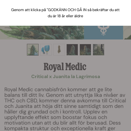
Genom att klicka på "GODKÄNN OCH GÅ IN så bekräftar du att
du är 18 år eller äldre
Royal Medic
Critical x Juanita la Lagrimosa
Royal Medic cannabisfrön kommer att ge lite
balans till ditt liv. Genom att utnyttja lika nivåer av
THC och CBD, kommer denna avkomma till Critical
och Juanita att höja ditt sinne samtidigt som den
håller dig grundad och i kontroll. Upplev en
upplyftande effekt som boostar fokus och
motivation utan att du blir allt för berusad. Dess
kompakta struktur och exceptionella kraft ger