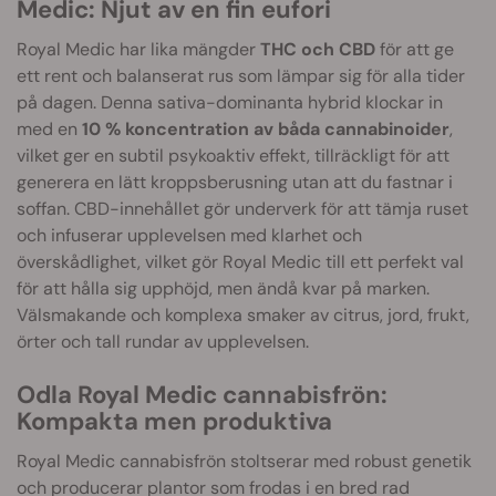
Medic: Njut av en fin eufori
Royal Medic har lika mängder
THC och CBD
för att ge
ett rent och balanserat rus som lämpar sig för alla tider
på dagen. Denna sativa-dominanta hybrid klockar in
med en
10 % koncentration av båda cannabinoider
,
vilket ger en subtil psykoaktiv effekt, tillräckligt för att
generera en lätt kroppsberusning utan att du fastnar i
soffan. CBD-innehållet gör underverk för att tämja ruset
och infuserar upplevelsen med klarhet och
överskådlighet, vilket gör Royal Medic till ett perfekt val
för att hålla sig upphöjd, men ändå kvar på marken.
Välsmakande och komplexa smaker av citrus, jord, frukt,
örter och tall rundar av upplevelsen.
Odla Royal Medic cannabisfrön:
Kompakta men produktiva
Royal Medic cannabisfrön stoltserar med robust genetik
och producerar plantor som frodas i en bred rad