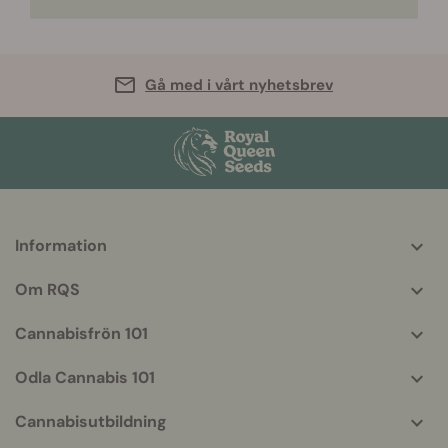
Gå med i vårt nyhetsbrev
Information
More
helpful
Om RQS
info
Cannabisfrön 101
Odla Cannabis 101
Cannabisutbildning