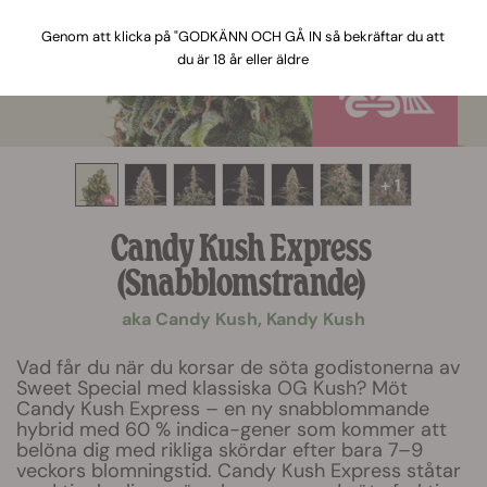
Genom att klicka på "GODKÄNN OCH GÅ IN så bekräftar du att
du är 18 år eller äldre
+ 1
Candy Kush Express
(Snabblomstrande)
aka Candy Kush, Kandy Kush
Vad får du när du korsar de söta godistonerna av
Sweet Special med klassiska OG Kush? Möt
Candy Kush Express – en ny snabblommande
hybrid med 60 % indica-gener som kommer att
belöna dig med rikliga skördar efter bara 7–9
veckors blomningstid. Candy Kush Express ståtar