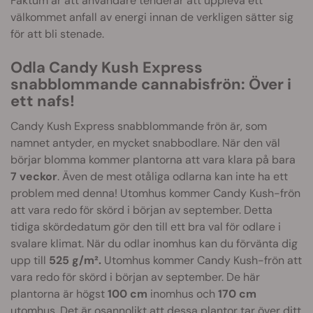
Faktum är att användare tenderar att uppleva ett
välkommet anfall av energi innan de verkligen sätter sig
för att bli stenade.
Odla Candy Kush Express
snabblommande cannabisfrön: Över i
ett nafs!
Candy Kush Express snabblommande frön är, som
namnet antyder, en mycket snabbodlare. När den väl
börjar blomma kommer plantorna att vara klara på bara
7 veckor
.
Även de mest otåliga odlarna kan inte ha ett
problem med denna! Utomhus kommer Candy Kush-frön
att vara redo för skörd i början av september. Detta
tidiga skördedatum gör den till ett bra val för odlare i
svalare klimat. När du odlar inomhus kan du förvänta dig
upp till
525 g/m².
Utomhus kommer Candy Kush-frön att
vara redo för skörd i början av september. De här
plantorna är högst
100 cm
inomhus och
170 cm
utomhus. Det är osannolikt att dessa plantor tar över ditt