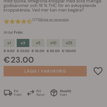
med tjocka, limegröna knoppar med söta fruktiga
godisaromer och 18 % THC för en avkopplande
kroppskänsla. Vad mer kan man begära?
(271)
Skriva en recension
Antal
Frön
:
x1
x3
x5
x10
x25
€ 9.00
€ 23.00
€ 35.00
€ 65.00
€ 130.00
€ 23.00
LÄGG I VARUKORG
Fri
Fri
Stealth
Frakt
Retur
frakt