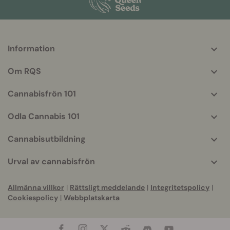
Information
More
helpful
Om RQS
info
Cannabisfrön 101
Odla Cannabis 101
Cannabisutbildning
Urval av cannabisfrön
Allmänna villkor
|
Rättsligt meddelande
|
Integritetspolicy
|
Cookiespolicy
|
Webbplatskarta