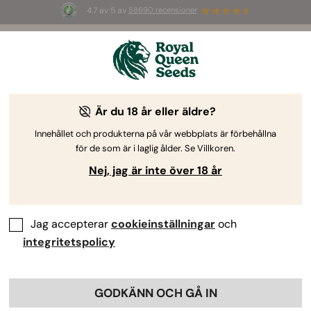
4.7 av 5 av
58690 recensioner
🎁
3 White Widow Auto-frön
GRATIS för de
första 100 som använder koden
AUGUST26 🌿
Är du 18 år eller äldre?
Innehållet och produkterna på vår webbplats är förbehållna
för de som är i laglig ålder. Se Villkoren.
Nej, jag är inte över 18 år
Jag accepterar
cookieinställningar
och
integritetspolicy
GODKÄNN OCH GÅ IN