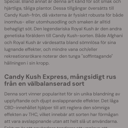
Special. Bland annat är denna art känd för söt smak och
hjärtliga, tåliga plantor. Dessa tillgångar översätts till
Candy Kush-frön, då växterna är fysiskt robusta för både
inomhus- eller utomhusodling och smaken är alltid
behagligt söt. Den legendariska Royal Kush är den andra
genetiska föräldern till Candy Kush-sorten. Både Afghani
och Royal Kush är värdesatta bland sömnlösa för sina
lugnande effekter, och mindre vana och/eller
rekreationsrökare noterar den tunga "soffintagande"
hållningen i sin kropp.
Candy Kush Express, mångsidigt rus
från en välbalanserad sort
Denna sort vinner popularitet för sin unika blandning av
upplyftande och djupt avslappnande effekter. Det låga
CBD-innehållet hjälper till att reglera den sömniga
effekten av THC, vilket innebär att sorten har förmågan
att vara avslappnande utan att helt slå ut användarna.