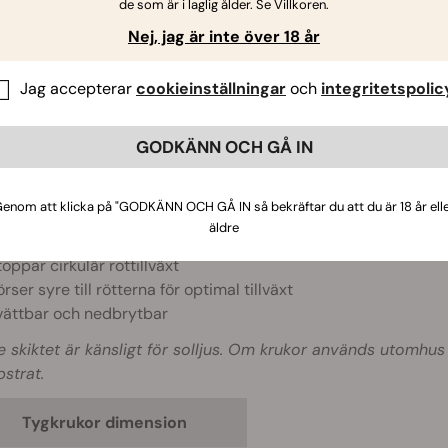
de som är i laglig ålder. Se Villkoren.
krukor nyttjar ett egenutvecklat ”vatten-andnings”-lager, vilk
Nej, jag är inte över 18 år
 Rötterna kommer inte att växa cirkulärt, vilket gör att de kan 
t. Vatten-andningslagret fungerar också som ett filter så att 
Jag accepterar
cookieinställningar
och
integritetspolic
krukor är särskilt motståndskraftiga, gjorda med extra starkt
kyddslager.
GODKÄNN OCH GÅ IN
d för inomhus- och utomhusbruk, kommersiella plantskolor, 
 imaju izvezen RQS logo u zelenoj boji.
enom att klicka på "GODKÄNN OCH GÅ IN så bekräftar du att du är 18 år ell
iljövänlig tygkruka
äldre
deal för jord- och hydrokultur
toppar cirkulär rottillväxt
rser syre till rötterna för optimal tillväxt
vättbar och nedbrytbar
e skiktet är känsligt för solljus. Om krukor används utomhu
strat.
Tygkrukor dimension