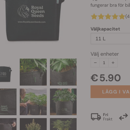
fungerar bra för b
(
Väljkapacitet
11 L
Välj enheter
€ 5.90
LÄGG I V
Fri
Frakt