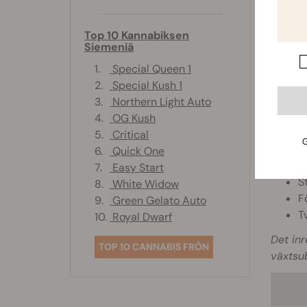
RQS-tyg
krukan.
Top 10 Kannabiksen
Siemeniä
tillväx
RQS-tyg
1.
Special Queen 1
extra s
2.
Special Kush 1
3.
Northern Light Auto
Designa
4.
OG Kush
saksije
5.
Critical
G
M
6.
Quick One
I
7.
Easy Start
S
8.
White Widow
Fö
9.
Green Gelato Auto
T
10.
Royal Dwarf
Det inr
TOP 10 CANNABIS FRÖN
växtsub