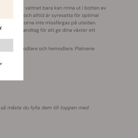
et gör att vattnet bara kan rinna ut i botten av
andas lätt och alltid är syresatta för optimal
RQS-tygkrukorna inte missfärgas på utsidan.
y
 tyg och handtag för att ge dina växter ett
ekologiska odlare och hemodlare. Platnene
er
s så måste du fylla dem till toppen med