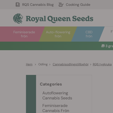
RQS Cannabis Blog
Cooking Guide
F
Feminiserade
Auto-flowering
CBD
frön
frön
frön
🎁
3 gr
Hem
>
Odling
>
Cannabisodlingstillbehör
>
RQS tygkruka
Categories
Autoflowering
Cannabis Seeds
Feminiserade
Cannabis Frön