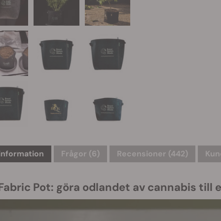
information
Frågor
(6)
Recensioner (442)
Kund
abric Pot: göra odlandet av cannabis till 