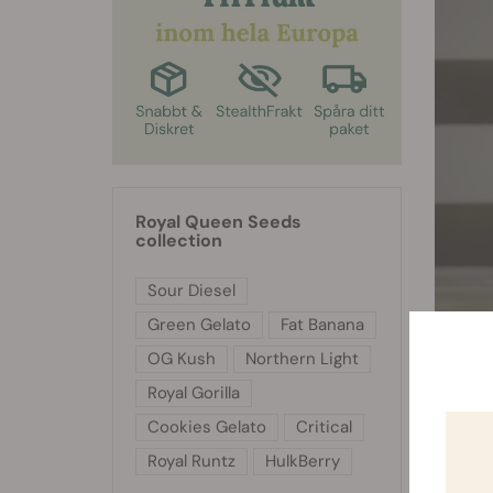
Royal Queen Seeds
collection
Sour Diesel
Green Gelato
Fat Banana
OG Kush
Northern Light
Royal Gorilla
Cookies Gelato
Critical
Royal Runtz
HulkBerry