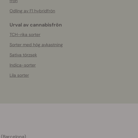
frön
Odling av F1 hybridfrön
Urval av cannabisfrön
TCH-rika sorter
Sorter med hög avkastning
Sativa törzsek
Indica-sorter
Lila sorter
 (Barcelona)