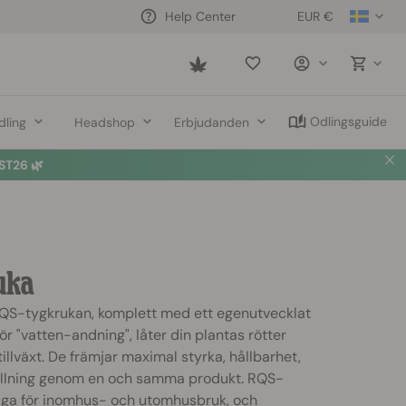
EUR €
Help Center
Saved
items
Odlingsguide
dling
Headshop
Erbjudanden
T26 🌿
uka
RQS-tygkrukan, komplett med ett egenutvecklat
för "vatten-andning", låter din plantas rötter
illväxt. De främjar maximal styrka, hållbarhet,
hållning genom en och samma produkt. RQS-
liga för inomhus- och utomhusbruk, och