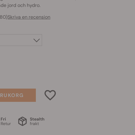
åde jord och hydro.
480)
Skriva en recension
ARUKORG
Fri
Stealth
Retur
frakt