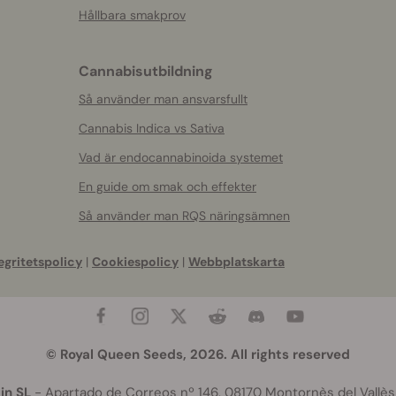
Hållbara smakprov
Cannabisutbildning
Så använder man ansvarsfullt
Cannabis Indica vs Sativa
Vad är endocannabinoida systemet
En guide om smak och effekter
Så använder man RQS näringsämnen
egritetspolicy
|
Cookiespolicy
|
Webbplatskarta
© Royal Queen Seeds, 2026. All rights reserved
in SL
- Apartado de Correos nº 146, 08170 Montornès del Vallès