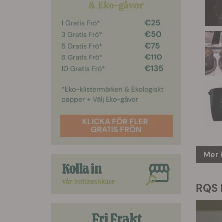
Mer 
RQS F