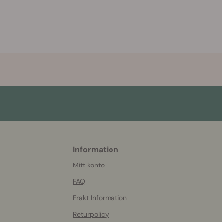
Information
More
helpful
Mitt konto
info
FAQ
Frakt Information
Returpolicy