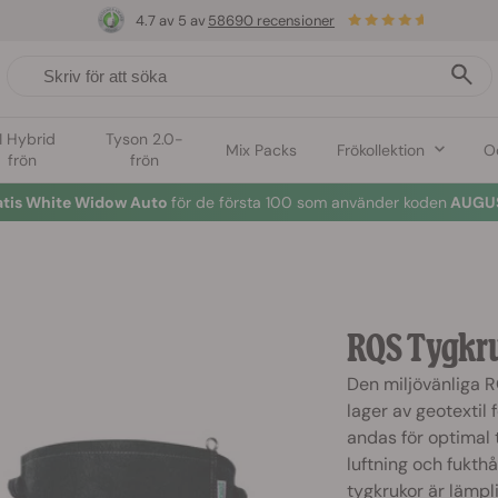
4.7 av 5 av
58690 recensioner
1 Hybrid
Tyson 2.0-
Mix Packs
Frökollektion
O
frön
frön
atis White Widow Auto
för de första 100 som använder koden
AUGUS
RQS Tygkr
Den miljövänliga 
lager av geotextil 
andas för optimal t
luftning och fukt
tygkrukor är lämp