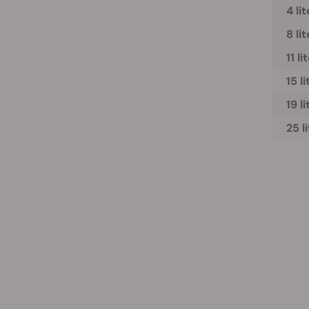
4 lit
8 lit
11 li
15 li
19 li
25 l