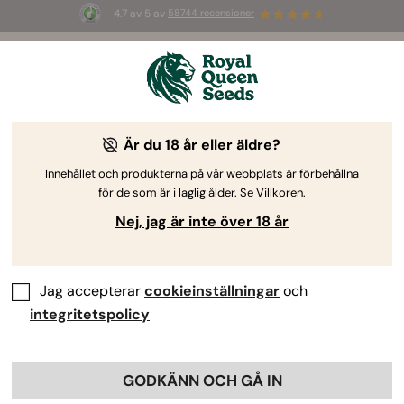
4.7 av 5 av
58744 recensioner
🎁
3 White Widow Auto-frön
GRATIS för de
första 100 som använder koden
AUGUST26 🌿
Är du 18 år eller äldre?
Innehållet och produkterna på vår webbplats är förbehållna
för de som är i laglig ålder. Se Villkoren.
Nej, jag är inte över 18 år
Jag accepterar
cookieinställningar
och
integritetspolicy
GODKÄNN OCH GÅ IN