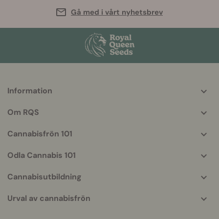
Gå med i vårt nyhetsbrev
Information
More
helpful
Om RQS
info
Cannabisfrön 101
Odla Cannabis 101
Cannabisutbildning
Urval av cannabisfrön