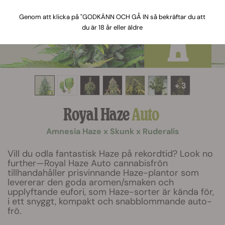
Genom att klicka på "GODKÄNN OCH GÅ IN så bekräftar du att
du är 18 år eller äldre
+ 3
Royal Haze
Auto
Amnesia Haze x Skunk x Ruderalis
Vill du odla fantastisk Haze på rekordtid? Look no
further—Royal Haze Auto cannabisfrön
tillhandahåller prisvinnande Haze-plantor som
levererar den goda aromen/smaken och
upplyftande eufori, som Haze-sorter är kända för,
i ett snyggt, kompakt och snabblommande auto-
frö.