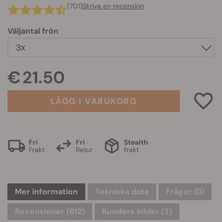
(701)
Skriva en recension
Väljantal frön
€ 21.50
LÄGG I VARUKORG
Fri
Fri
Stealth
Frakt
Retur
frakt
Mer information
Tekniska data
Frågor
(0)
Recensioner (612)
Kunders bilder (3)