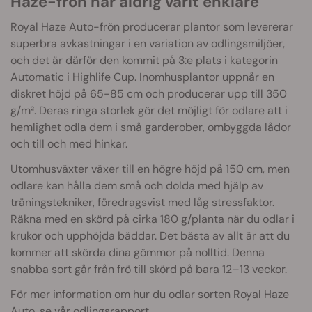
Haze-frön har aldrig varit enklare
Royal Haze Auto-frön producerar plantor som levererar
superbra avkastningar i en variation av odlingsmiljöer,
och det är därför den kommit på 3:e plats i kategorin
Automatic i Highlife Cup. Inomhusplantor uppnår en
diskret höjd på 65-85 cm och producerar upp till 350
g/m². Deras ringa storlek gör det möjligt för odlare att i
hemlighet odla dem i små garderober, ombyggda lådor
och till och med hinkar.
Utomhusväxter växer till en högre höjd på 150 cm, men
odlare kan hålla dem små och dolda med hjälp av
träningstekniker, föredragsvist med låg stressfaktor.
Räkna med en skörd på cirka 180 g/planta när du odlar i
krukor och upphöjda bäddar. Det bästa av allt är att du
kommer att skörda dina gömmor på nolltid. Denna
snabba sort går från frö till skörd på bara 12–13 veckor.
För mer information om hur du odlar sorten Royal Haze
Auto, se vår
odlingsrapport
.