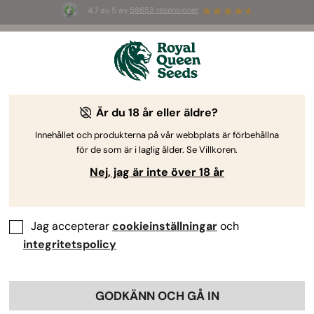
4.7 av 5 av
58653 recensioner
☀️ S
ummer Sales
: Upp till 50 % rabatt
på utvalda produkter! ⏤
Köp nu
🛍️
Är du 18 år eller äldre?
Innehållet och produkterna på vår webbplats är förbehållna
för de som är i laglig ålder. Se Villkoren.
Nej, jag är inte över 18 år
Jag accepterar
cookieinställningar
och
integritetspolicy
GODKÄNN OCH GÅ IN