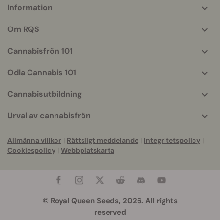
Information
More
helpful
Om RQS
info
Cannabisfrön 101
Odla Cannabis 101
Cannabisutbildning
Urval av cannabisfrön
Allmänna villkor
|
Rättsligt meddelande
|
Integritetspolicy
|
Cookiespolicy
|
Webbplatskarta
© Royal Queen Seeds, 2026. All rights
reserved