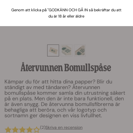
Genom att klicka på "GODKÄNN OCH GÅ IN så bekräftar du att
du är 18 år eller äldre
Återvunnen Bomullspåse
Kämpar du för att hitta dina papper? Blir du
ständigt av med tändaren? Återvunnen
bomullspåse kommer samla din utrustning säkert
på en plats. Men den är inte bara funktionell, den
är även snygg. De återvunna bomullsfibrerna är
behagliga att beröra, och vår logotyp och
sortnamn ger designen en viss livfullhet.
(2)
Skriva en recension