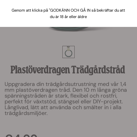
Genom att klicka på "GODKÄNN OCH GÅ IN så bekräftar du att
du är 18 år eller äldre
Plastöverdragen Trädgårdstråd
Uppgradera din trädgårdsutrustning med vår 1,4
mm plastöverdragen tråd. Den 10 m långa gröna
spänningstråden är stark, flexibel och rostfri,
perfekt för växtstöd, stängsel eller DIY-projekt.
Långlivad, lätt att använda och smälter in i alla
trädgårdsmiljöer.