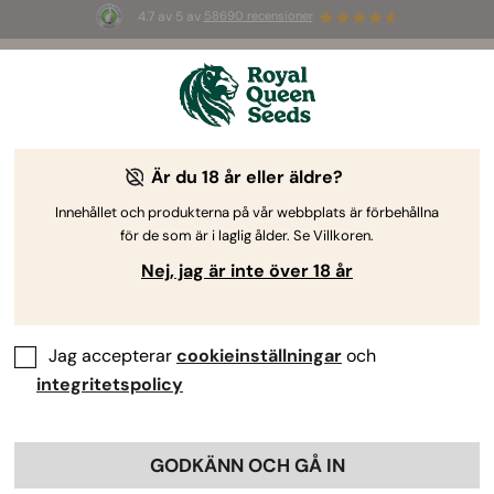
4.7 av 5 av
58690 recensioner
🎁
3 White Widow Auto-frön
GRATIS för de
första 100 som använder koden
AUGUST26 🌿
Är du 18 år eller äldre?
Innehållet och produkterna på vår webbplats är förbehållna
för de som är i laglig ålder. Se Villkoren.
Nej, jag är inte över 18 år
Jag accepterar
cookieinställningar
och
integritetspolicy
GODKÄNN OCH GÅ IN