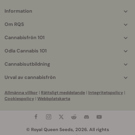
Information
More
helpful
Om RQS
info
Cannabisfrön 101
Odla Cannabis 101
Cannabisutbildning
Urval av cannabisfrön
Allmänna villkor
|
Rättsligt meddelande
|
Integritetspolicy
|
Cookiespolicy
|
Webbplatskarta
© Royal Queen Seeds, 2026. All rights