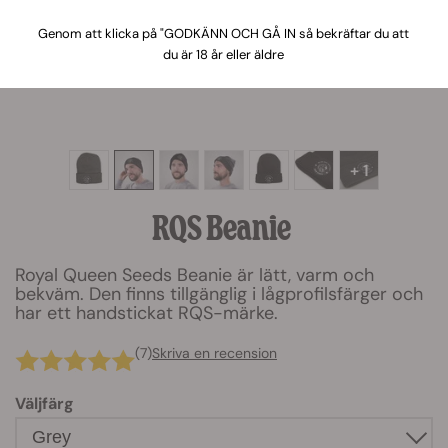
Genom att klicka på "GODKÄNN OCH GÅ IN så bekräftar du att
du är 18 år eller äldre
+ 1
RQS Beanie
Royal Queen Seeds Beanie är lätt, varm och
bekväm. Den finns tillgänglig i lågprofilsfärger och
har ett handstickat RQS-märke.
(7)
Skriva en recension
Väljfärg