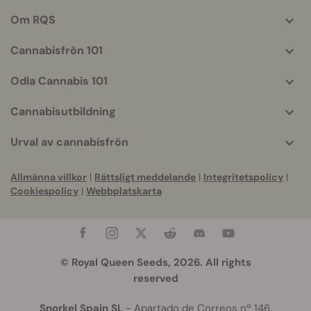
helpful
Om RQS
info
Cannabisfrön 101
Odla Cannabis 101
Cannabisutbildning
Urval av cannabisfrön
Allmänna villkor
|
Rättsligt meddelande
|
Integritetspolicy
|
Cookiespolicy
|
Webbplatskarta
© Royal Queen Seeds, 2026. All rights
reserved
Snorkel Spain SL
- Apartado de Correos nº 146,