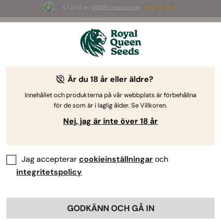
4.7 av 5 av
58690 recensioner
🎁
3 White Widow Auto-frön
GRATIS för de
första 100 som använder koden
AUGUST26 🌿
Är du 18 år eller äldre?
Innehållet och produkterna på vår webbplats är förbehållna
för de som är i laglig ålder. Se Villkoren.
Nej, jag är inte över 18 år
Jag accepterar
cookieinställningar
och
integritetspolicy
GODKÄNN OCH GÅ IN