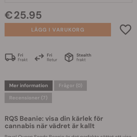
€ 25.95
LÄGG I VARUKORG
Fri
Fri
Stealth
Frakt
Retur
frakt
Mer information
Frågor
(0)
Recensioner (7)
RQS Beanie: visa din kärlek för
cannabis när vädret är kallt
Royal Queen Seeds Beanie är det perfekta sättet att visa