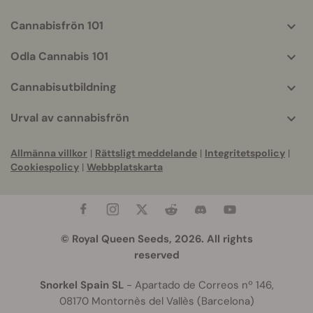
Cannabisfrön 101
Odla Cannabis 101
Cannabisutbildning
Urval av cannabisfrön
Allmänna villkor
|
Rättsligt meddelande
|
Integritetspolicy
|
Cookiespolicy
|
Webbplatskarta
© Royal Queen Seeds, 2026. All rights
reserved
Snorkel Spain SL
- Apartado de Correos nº 146,
08170 Montornès del Vallès (Barcelona)