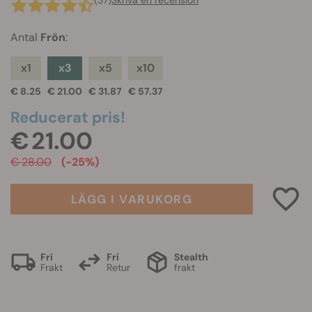
(37)
Skriva en recension
Antal
Frön
:
x1
x3
x5
x10
€ 8.25
€ 21.00
€ 31.87
€ 57.37
Reducerat pris!
€ 21.00
€ 28.00
(-25%)
LÄGG I VARUKORG
Fri
Fri
Stealth
Frakt
Retur
frakt