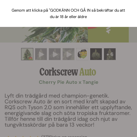
Genom att klicka på "GODKÄNN OCH GÅ IN så bekräftar du att
du är 18 år eller äldre
+ 6
Corkscrew
Auto
Cherry Pie Auto x Tangie
Lyft din trädgård med champion-genetik.
Corkscrew Auto är en sort med kraft skapad av
RQS och Tyson 2.0 som innehåller ett upplyftande,
energigivande slag och söta tropiska fruktaromer.
Tillför henne till din trädgård idag och njut av
tungviktsskördar på bara 13 veckor!