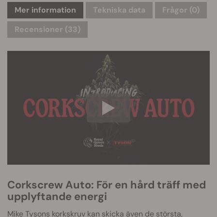
Mer information
Tekniska data
Frågor
(0)
Recensioner (33)
Corkscrew Auto: För en hård träff med
upplyftande energi
Mike Tysons korkskruv kan skicka även de största,