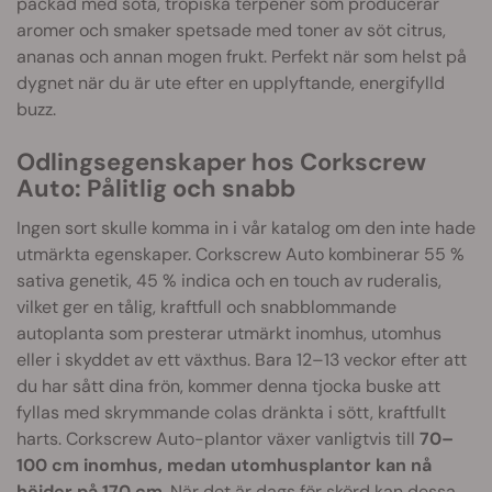
packad med söta, tropiska terpener som producerar
aromer och smaker spetsade med toner av söt citrus,
ananas och annan mogen frukt. Perfekt när som helst på
dygnet när du är ute efter en upplyftande, energifylld
buzz.
Odlingsegenskaper hos Corkscrew
Auto: Pålitlig och snabb
Ingen sort skulle komma in i vår katalog om den inte hade
utmärkta egenskaper. Corkscrew Auto kombinerar 55 %
sativa genetik, 45 % indica och en touch av ruderalis,
vilket ger en tålig, kraftfull och snabblommande
autoplanta som presterar utmärkt inomhus, utomhus
eller i skyddet av ett växthus. Bara 12–13 veckor efter att
du har sått dina frön, kommer denna tjocka buske att
fyllas med skrymmande colas dränkta i sött, kraftfullt
harts. Corkscrew Auto-plantor växer vanligtvis till
70–
100 cm inomhus, medan utomhusplantor kan nå
höjder på 170 cm
. När det är dags för skörd kan dessa