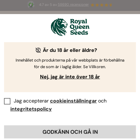
4.7 av 5 av
58690 recensioner
🎁
3 White Widow Auto-frön
GRATIS för de
första 100 som använder koden
AUGUST26 🌿
Är du 18 år eller äldre?
-25%
Innehållet och produkterna på vår webbplats är förbehållna
för de som är i laglig ålder. Se Villkoren.
Nej, jag är inte över 18 år
Jag accepterar
cookieinställningar
och
integritetspolicy
GODKÄNN OCH GÅ IN