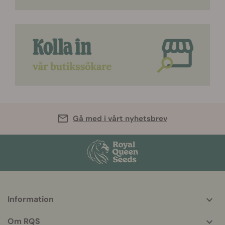
Gå med i vårt nyhetsbrev
Information
More
helpful
Om RQS
info