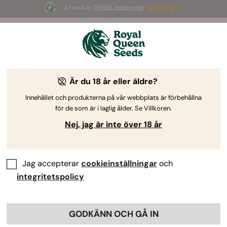
4.7 av 5 av
58690 recensioner
🎁
3 White Widow Auto-frön
GRATIS för de
första 100 som använder koden
AUGUST26 🌿
Är du 18 år eller äldre?
Cannabisfrön för utomhusbruk
Om du odlar utomhus måste du välja genetik som
Innehållet och produkterna på vår webbplats är förbehållna
för de som är i laglig ålder. Se Villkoren.
kan hantera denna miljö. Vårt utbud av
utomhussorter är mer än kapabla att hantera en
Nej, jag är inte över 18 år
mängd olika klimat. Få fantastiska resultat – varje
gång.
Jag accepterar
cookieinställningar
och
integritetspolicy
Sortera efter
Filtrera
< Visa föregående
Visa produktinformation
GODKÄNN OCH GÅ IN