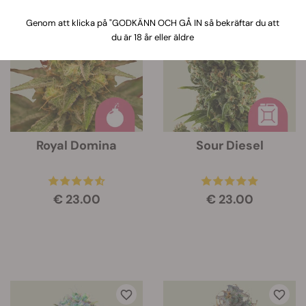
När du klickar på den här länken så
dyker en informationsruta upp om
Genom att klicka på "GODKÄNN OCH GÅ IN så bekräftar du att
egenskaperna hos varje sort under
du är 18 år eller äldre
bilden av sorten.
Royal Domina
Sour Diesel
€ 23.00
€ 23.00