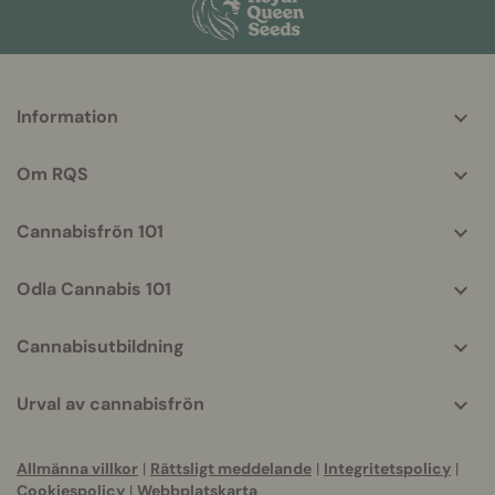
More
Information
helpful
info
Om RQS
Cannabisfrön 101
Odla Cannabis 101
Cannabisutbildning
Urval av cannabisfrön
Allmänna villkor
|
Rättsligt meddelande
|
Integritetspolicy
|
Cookiespolicy
|
Webbplatskarta