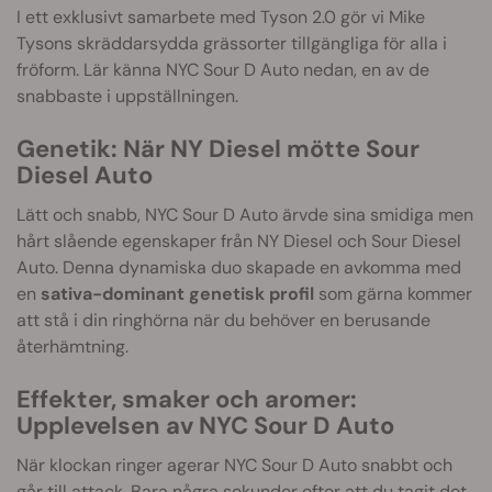
I ett exklusivt samarbete med Tyson 2.0 gör vi Mike
Tysons skräddarsydda grässorter tillgängliga för alla i
fröform. Lär känna NYC Sour D Auto nedan, en av de
snabbaste i uppställningen.
Genetik: När NY Diesel mötte Sour
Diesel Auto
Lätt och snabb, NYC Sour D Auto ärvde sina smidiga men
hårt slående egenskaper från NY Diesel och Sour Diesel
Auto. Denna dynamiska duo skapade en avkomma med
en
sativa-dominant genetisk profil
som gärna kommer
att stå i din ringhörna när du behöver en berusande
återhämtning.
Effekter, smaker och aromer:
Upplevelsen av NYC Sour D Auto
När klockan ringer agerar NYC Sour D Auto snabbt och
går till attack. Bara några sekunder efter att du tagit det