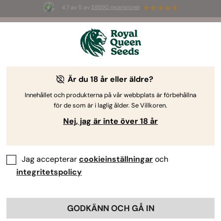
4.7 av 5 av
58690 recensioner
🎁
3 White Widow Auto-frön
GRATIS för de
första 100 som använder koden
AUGUST26 🌿
Är du 18 år eller äldre?
Innehållet och produkterna på vår webbplats är förbehållna
för de som är i laglig ålder. Se Villkoren.
Nej, jag är inte över 18 år
Jag accepterar
cookieinställningar
och
integritetspolicy
GODKÄNN OCH GÅ IN