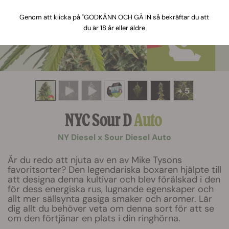
Genom att klicka på "GODKÄNN OCH GÅ IN så bekräftar du att
du är 18 år eller äldre
+ 5
NYC Sour D
Auto
NY Diesel x Sour Diesel Auto
Är du redo att njuta av en av Mike Tysons
favoritsorter? Den legendariska boxaren hjälpte till
att designa denna kultivar och blev förälskad i den
för dess energiska rus, lugnande egenskaper och
allt mer sällsynta gasiga smaker och aromer. Lär
dig allt du behöver veta om denna sort för att se
om den förtjänar en plats i din ringhörna.