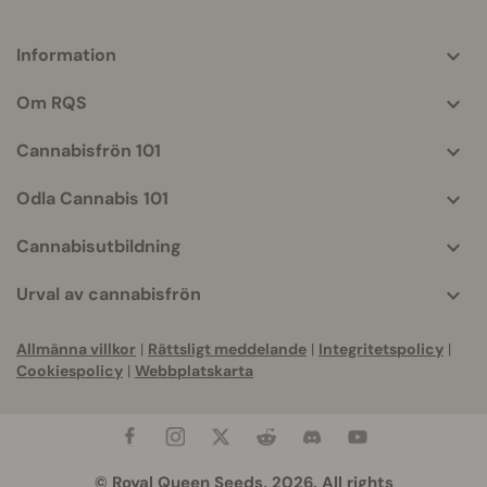
Information
More
helpful
Om RQS
info
Cannabisfrön 101
Odla Cannabis 101
Cannabisutbildning
Urval av cannabisfrön
Allmänna villkor
|
Rättsligt meddelande
|
Integritetspolicy
|
Cookiespolicy
|
Webbplatskarta
© Royal Queen Seeds, 2026. All rights