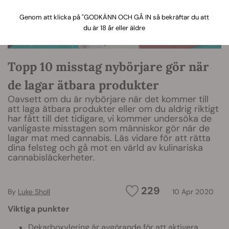
Genom att klicka på "GODKÄNN OCH GÅ IN så bekräftar du att
du är 18 år eller äldre
Topp 10 misstag nybörjare gör när
de lagar ätbara produkter
Oavsett om du är nybörjare när det kommer till
att laga ätbara produkter eller om du aldrig riktigt
har fått till det tidigare, vi kommer undersöka de
vanligaste misstagen som människor gör när de
lagar mat med cannabis. Läs vidare för att rätta
dina felsteg och gå mot en värld av kulinariska
cannabisläckerheter.
229
By
Luke Sholl
10 Apr 2020
Viktiga punkter
Dekarboxylering är avgörande för att aktivera