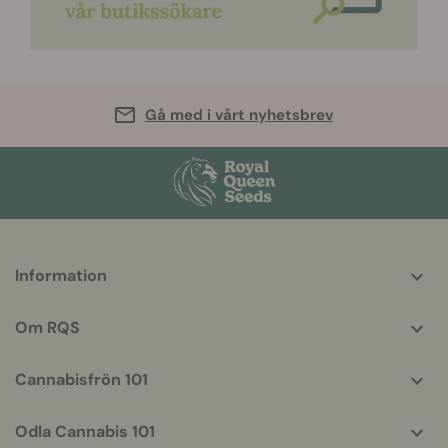
Gå med i vårt nyhetsbrev
More
Information
helpful
info
Om RQS
Cannabisfrön 101
Odla Cannabis 101