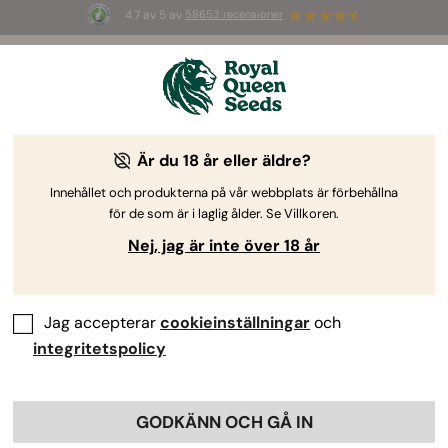
4.7 av 5 av
58653 recensioner
⏳
2 FOR
1
-
Tidsbegränsat erbjudande
2d 22h 1m 35s
🌱
Är du 18 år eller äldre?
The RQS Blog
Innehållet och produkterna på vår webbplats är förbehållna
för de som är i laglig ålder. Se Villkoren.
Cannabislivsstils-bloggar
Sorter och produkter
Nej, jag är inte över 18 år
Jag accepterar
cookieinställningar
och
integritetspolicy
GODKÄNN OCH GÅ IN