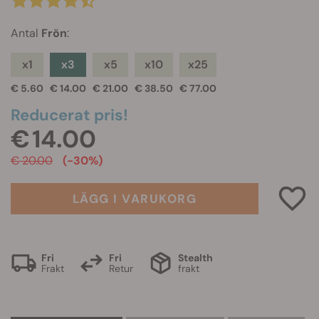
Antal
Frön
:
x1
x3
x5
x10
x25
€ 5.60
€ 14.00
€ 21.00
€ 38.50
€ 77.00
Reducerat pris!
€ 14.00
€ 20.00
(-30%)
LÄGG I VARUKORG
Fri
Fri
Stealth
Frakt
Retur
frakt