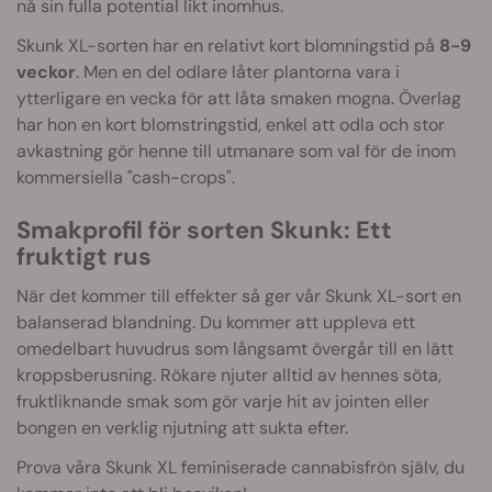
nå sin fulla potential likt inomhus.
Skunk XL-sorten har en relativt kort blomningstid på
8-9
veckor
. Men en del odlare låter plantorna vara i
ytterligare en vecka för att låta smaken mogna. Överlag
har hon en kort blomstringstid, enkel att odla och stor
avkastning gör henne till utmanare som val för de inom
kommersiella "cash-crops".
Smakprofil för sorten Skunk: Ett
fruktigt rus
När det kommer till effekter så ger vår Skunk XL-sort en
balanserad blandning. Du kommer att uppleva ett
omedelbart huvudrus som långsamt övergår till en lätt
kroppsberusning. Rökare njuter alltid av hennes söta,
fruktliknande smak som gör varje hit av jointen eller
bongen en verklig njutning att sukta efter.
Prova våra Skunk XL feminiserade cannabisfrön själv, du