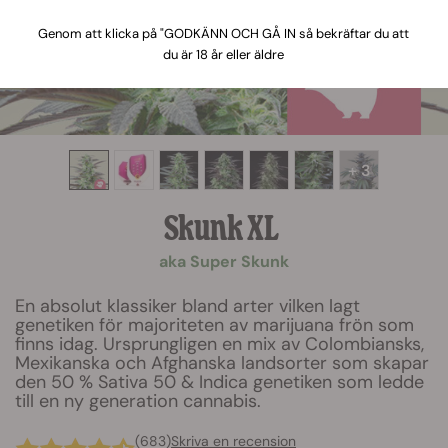
Genom att klicka på "GODKÄNN OCH GÅ IN så bekräftar du att
du är 18 år eller äldre
+ 3
Skunk XL
aka Super Skunk
En absolut klassiker bland arter vilken lagt
genetiken för majoriteten av marijuana frön som
finns idag. Ursprungligen en mix av Colombiansks,
Mexikanska och Afghanska landsorter som skapar
den 50 % Sativa 50 & Indica genetiken som ledde
till en ny generation cannabis.
(683)
Skriva en recension