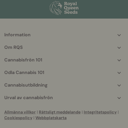
Information
More
helpful
Om RQS
info
Cannabisfrön 101
Odla Cannabis 101
Cannabisutbildning
Urval av cannabisfrön
Allmänna villkor
|
Rättsligt meddelande
|
Integritetspolicy
|
Cookiespolicy
|
Webbplatskarta