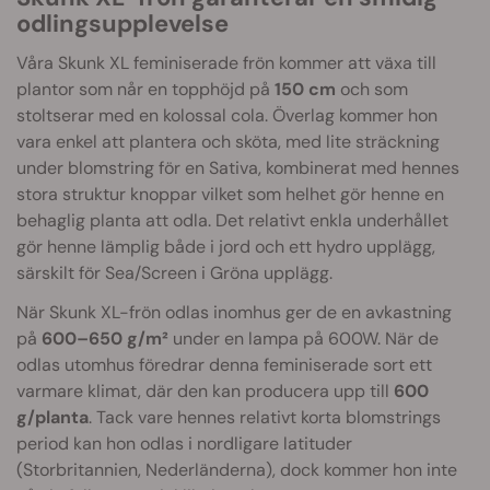
odlingsupplevelse
Våra Skunk XL feminiserade frön kommer att växa till
plantor som når en topphöjd på
150 cm
och som
stoltserar med en kolossal cola. Överlag kommer hon
vara enkel att plantera och sköta, med lite sträckning
under blomstring för en Sativa, kombinerat med hennes
stora struktur knoppar vilket som helhet gör henne en
behaglig planta att odla. Det relativt enkla underhållet
gör henne lämplig både i jord och ett hydro upplägg,
särskilt för Sea/Screen i Gröna upplägg.
När Skunk XL-frön odlas inomhus ger de en avkastning
på
600–650 g/m²
under en lampa på 600W. När de
odlas utomhus föredrar denna feminiserade sort ett
varmare klimat, där den kan producera upp till
600
g/planta
. Tack vare hennes relativt korta blomstrings
period kan hon odlas i nordligare latituder
(Storbritannien, Nederländerna), dock kommer hon inte