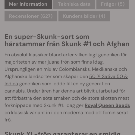
Mer information
Tekniska data
Frågor
(5)
Recensioner (627)
Kunders bilder (4)
En super-Skunk-sort som
härstammar från Skunk #1 och Afghan
En absolut klassiker bland arter vilken lagt genetiken för
majoriteten av marijuana frön som finns idag.
Ursprungligen en mix av Colombiansks, Mexikanska och
Afghanska landsorter som skapar den
50 % Sativa 50 &
Indica
genetiken som ledde till en ny generation
cannabis. Under åren har denna art blivit utarbetad för
att förbättra den söta smaken och de stora skotten mest
förknippade med Skunk #1. Idag ger
Royal Queen Seeds
en klassisk variant in i den moderna med ett feminiserat
frö.
Skunk XL-frön garanterar en smidig