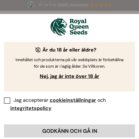
4.7 av 5 av
58690 recensioner
🎁
3 White Widow Auto-frön
GRATIS för de
första 100 som använder koden
AUGUST26 🌿
Är du 18 år eller äldre?
-30%
Innehållet och produkterna på vår webbplats är förbehållna
för de som är i laglig ålder. Se Villkoren.
Nej, jag är inte över 18 år
Jag accepterar
cookieinställningar
och
integritetspolicy
GODKÄNN OCH GÅ IN