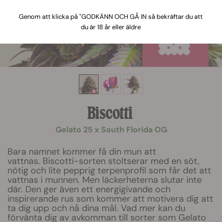
Genom att klicka på "GODKÄNN OCH GÅ IN så bekräftar du att
du är 18 år eller äldre
Biscotti
Gelato 25 x South Florida OG
Bara namnet kommer få din mun att
vattnas. Biscotti-sorten stoltserar med en söt,
nötig och lite pepprig terpenprofil som får det att
vattnas i munnen. Men läckerheterna slutar inte
där. Den ger även ett energigivande och
inspirerande rus som kommer att motivera dig att
ta dig upp och nå dina mål. Vad mer kan du
förvänta dig av avkomman till sorter som Gelato