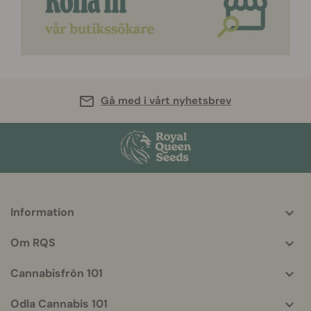
Gå med i vårt nyhetsbrev
Information
More
helpful
Om RQS
info
Cannabisfrön 101
Odla Cannabis 101