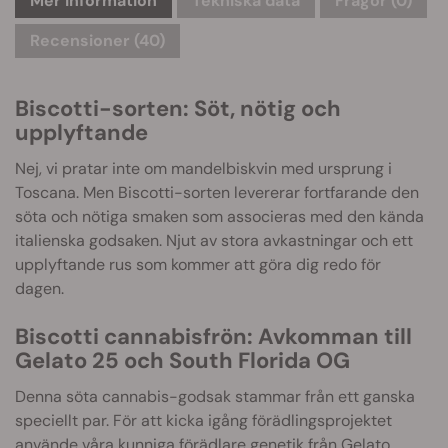
Mer information
Tekniska data
Frågor
(0)
Recensioner (40)
Biscotti-sorten: Söt, nötig och
upplyftande
Nej, vi pratar inte om mandelbiskvin med ursprung i
Toscana. Men Biscotti-sorten levererar fortfarande den
söta och nötiga smaken som associeras med den kända
italienska godsaken. Njut av stora avkastningar och ett
upplyftande rus som kommer att göra dig redo för
dagen.
Biscotti cannabisfrön: Avkomman till
Gelato 25 och South Florida OG
Denna söta cannabis-godsak stammar från ett ganska
speciellt par. För att kicka igång förädlingsprojektet
använde våra kunniga förädlare genetik från Gelato