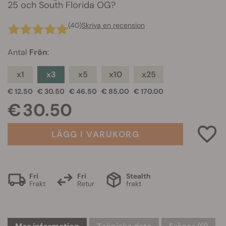
25 och South Florida OG?
(40)
Skriva en recension
Antal
Frön
:
x1
x3
x5
x10
x25
€ 12.50
€ 30.50
€ 46.50
€ 85.00
€ 170.00
€ 30.50
LÄGG I VARUKORG
Fri
Fri
Stealth
Frakt
Retur
frakt