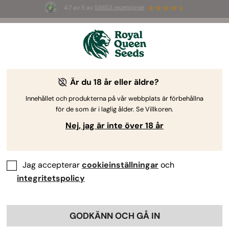
4.7 av 5 av
58653 recensioner
☀️ S
ummer Sales
: Upp till 50 % rabatt
på utvalda produkter! ⏤
Köp nu
🛍️
Är du 18 år eller äldre?
Innehållet och produkterna på vår webbplats är förbehållna
för de som är i laglig ålder. Se Villkoren.
Nej, jag är inte över 18 år
Jag accepterar
cookieinställningar
och
integritetspolicy
GODKÄNN OCH GÅ IN