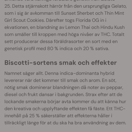
25. Detta stjärnskott härrör från den ursprungliga Gelato,
som i sig är avkomman till Sunset Sherbet och Thin Mint
Girl Scout Cookies. Därefter togs Florida OG in i
ekvationen, en blandning av Lemon Thai och Hindu Kush
som smäller till kroppen med höga nivåer av THC. Totalt
sett producerar dessa föräldrasorter en sort med en
genetisk profil med 80 % indica och 20 % sativa.
Biscotti-sortens smak och effekter
Namnet säger allt. Denna indica-dominanta hybrid
levererar när det kommer till smak och arom. En söt,
nötig smak dominerar blandningen då noter av peppar,
diesel och frukt dansar i bakgrunden. Strax efter att de
lockande smakerna börjar avta kommer du att känna hur
den kreativa och upplyftande effekten få fäste. Ett THC-
innehåll på 25 % säkerställer att effekterna håller i
tillräckligt länge för at du ska ha bra användning av dem.