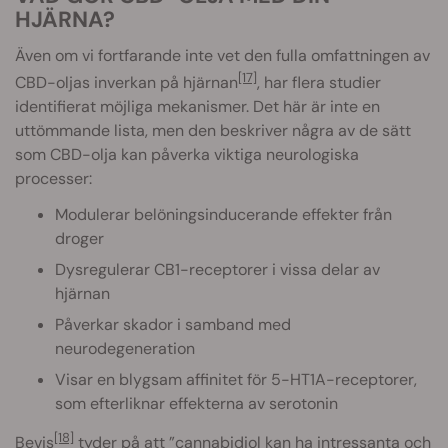
HJÄRNA?
Även om vi fortfarande inte vet den fulla omfattningen av
[17]
CBD-oljas inverkan på hjärnan
, har flera studier
identifierat möjliga mekanismer. Det här är inte en
uttömmande lista, men den beskriver några av de sätt
som CBD-olja kan påverka viktiga neurologiska
processer:
Modulerar belöningsinducerande effekter från
droger
Dysregulerar CB1-receptorer i vissa delar av
hjärnan
Påverkar skador i samband med
neurodegeneration
Visar en blygsam affinitet för 5-HT1A-receptorer,
som efterliknar effekterna av serotonin
[18]
Bevis
tyder på att ”cannabidiol kan ha intressanta och