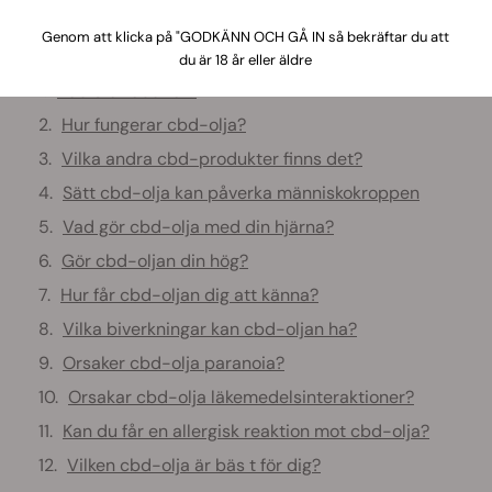
Genom att klicka på "GODKÄNN OCH GÅ IN så bekräftar du att
Innehåll:
du är 18 år eller äldre
Vad står cbd för?
Hur fungerar cbd-olja?
Vilka andra cbd-produkter finns det?
Sätt cbd-olja kan påverka människokroppen
Vad gör cbd-olja med din hjärna?
Gör cbd-oljan din hög?
Hur får cbd-oljan dig att känna?
Vilka biverkningar kan cbd-oljan ha?
Orsaker cbd-olja paranoia?
Orsakar cbd-olja läkemedelsinteraktioner?
Kan du får en allergisk reaktion mot cbd-olja?
Vilken cbd-olja är bäs t för dig?