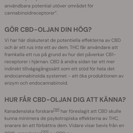
användbara potential utöver området för
cannabinoidreceptorer”.
GÖR CBD-OLJAN DIN HÖG?
Vi har här diskuterat de potentiella effekterna av CBD
och är ett rus inte ett av dem. THC får användare att
framkalla ett rus på grund av hur det påverkar CB1-
receptorer i hjärnan. CBD å andra sidan tar ett mer
indirekt tillvägagångssätt som ett stöd för hela det
endocannabinoida systemet - att öka produktionen av
enzym och endocannabinoid.
HUR FÅR CBD-OLJAN DIG ATT KÄNNA?
[19]
Kanadensiska forskare
har föreslagit att CBD skulle
kunna minimera de psykotropiska effekterna av THC,
snarare än att förbättra dem. Vidare visar bevis från en
[20]