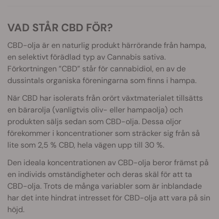
VAD STÅR CBD FÖR?
CBD-olja är en naturlig produkt härrörande från hampa,
en selektivt förädlad typ av Cannabis sativa.
Förkortningen ”CBD” står för cannabidiol, en av de
dussintals organiska föreningarna som finns i hampa.
När CBD har isolerats från orört växtmaterialet tillsätts
en bärarolja (vanligtvis oliv- eller hampaolja) och
produkten säljs sedan som CBD-olja. Dessa oljor
förekommer i koncentrationer som sträcker sig från så
lite som 2,5 % CBD, hela vägen upp till 30 %.
Den ideala koncentrationen av CBD-olja beror främst på
en individs omständigheter och deras skäl för att ta
CBD-olja. Trots de många variabler som är inblandade
har det inte hindrat intresset för CBD-olja att vara på sin
höjd.