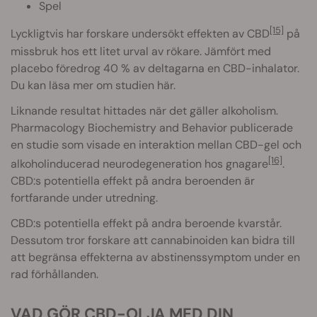
Spel
[15]
Lyckligtvis har forskare undersökt effekten av CBD
på
missbruk hos ett litet urval av rökare. Jämfört med
placebo föredrog 40 % av deltagarna en CBD-inhalator.
Du kan läsa mer om studien här.
Liknande resultat hittades när det gäller alkoholism.
Pharmacology Biochemistry and Behavior publicerade
en studie som visade en interaktion mellan CBD-gel och
[16]
alkoholinducerad neurodegeneration hos gnagare
.
CBD:s potentiella effekt på andra beroenden är
fortfarande under utredning.
CBD:s potentiella effekt på andra beroende kvarstår.
Dessutom tror forskare att cannabinoiden kan bidra till
att begränsa effekterna av abstinenssymptom under en
rad förhållanden.
VAD GÖR CBD-OLJA MED DIN