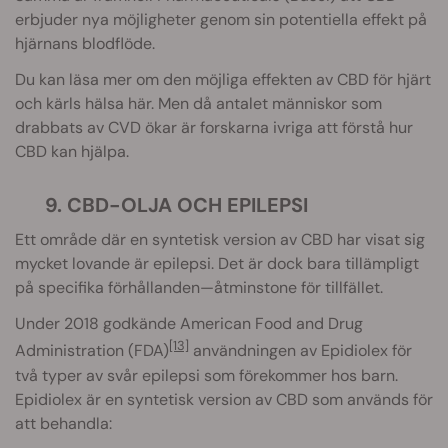
erbjuder nya möjligheter genom sin potentiella effekt på
hjärnans blodflöde.
Du kan läsa mer om den möjliga effekten av CBD för hjärt
och kärls hälsa här
. Men då antalet människor som
drabbats av CVD ökar är forskarna ivriga att förstå hur
CBD kan hjälpa.
9. CBD-OLJA OCH EPILEPSI
Ett område där en syntetisk version av CBD har visat sig
mycket lovande är epilepsi. Det är dock bara tillämpligt
på specifika förhållanden—åtminstone för tillfället.
Under 2018 godkände American Food and Drug
[13]
Administration (FDA)
användningen av Epidiolex för
två typer av svår epilepsi som förekommer hos barn.
Epidiolex är en syntetisk version av CBD som används för
att behandla: