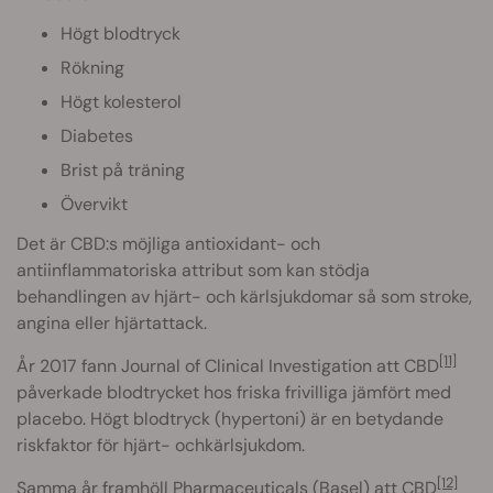
Högt blodtryck
Rökning
Högt kolesterol
Diabetes
Brist på träning
Övervikt
Det är CBD:s möjliga antioxidant- och
antiinflammatoriska attribut som kan stödja
behandlingen av hjärt- och kärlsjukdomar så som stroke,
angina eller hjärtattack.
[11]
År 2017 fann Journal of Clinical Investigation att CBD
påverkade blodtrycket hos friska frivilliga jämfört med
placebo. Högt blodtryck (hypertoni) är en betydande
riskfaktor för hjärt- ochkärlsjukdom.
[12]
Samma år framhöll Pharmaceuticals (Basel) att CBD