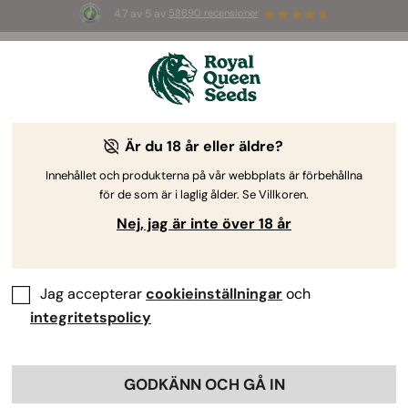
4.7 av 5 av
58690 recensioner
10 sätt CBD-olja kan påverka
människokroppen
Är du 18 år eller äldre?
Är du intresserad av att ta reda på fördelarna av CBD-
Innehållet och produkterna på vår webbplats är förbehållna
olja? Fortsätt att läsa för att bekanta dig med CBD och
för de som är i laglig ålder. Se Villkoren.
hur det interagerar med kroppen. Med stöd av
Nej, jag är inte över 18 år
preliminär, vetenskaplig forskning påvisar CBD en
mångsidig potential.
Jag accepterar
cookieinställningar
och
integritetspolicy
GODKÄNN OCH GÅ IN