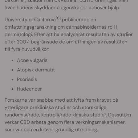
bakterier, skador från UV-strålar och föroreningar. Men
även hudens skyddande egenskaper behöver hjälp.
[6]
University of California
publicerade en
omfattningsgranskning om cannabinoidernas roll i
dermatologi. Efter att ha analyserat resultaten av studier
efter 2007, begränsade de omfattningen av resultaten
till fyra huvudvillkor:
Acne vulgaris
Atopisk dermatit
Psoriasis
Hudcancer
Forskarna var snabba med att lyfta fram kravet på
ytterligare prekliniska studier och storskaliga,
randomiserade, kontrollerade kliniska studier. Dessutom
verkar CBD arbeta genom flera verkningsmekanismer,
som var och en kräver grundlig utredning.