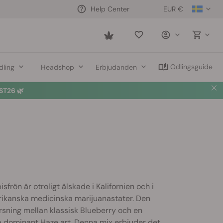
EUR €
Help Center
Saved
items
Odlingsguide
dling
Headshop
Erbjudanden
T26 🌿
frön är otroligt älskade i Kalifornien och i
kanska medicinska marijuanastater. Den
sning mellan klassisk Blueberry och en
a dominant Haze art. Denna mix erbjuder det