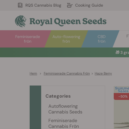
RQS Cannabis Blog
Cooking Guide
F
Feminiserade
Auto-flowering
CBD
frön
frön
frön
🎁
3 gr
Hem
>
Feminiserade Cannabis Frön
>
Haze Berry
Categories
-50%
Autoflowering
Cannabis Seeds
Feminiserade
Cannabis Frön