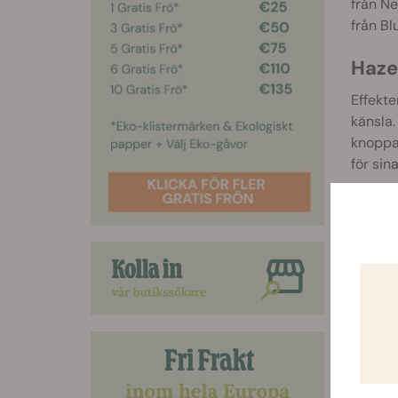
från N
från Bl
Haze
Effekte
känsla.
knoppar
för sin
Haze B