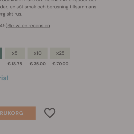
ldar; en söt smak och berusning tillsammans
rgiskt rus.
245)
Skriva en recension
x5
x10
x25
€ 18.75
€ 35.00
€ 70.00
is!
ARUKORG