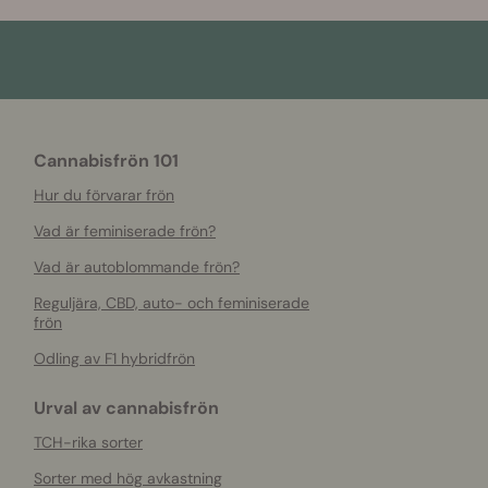
Cannabisfrön 101
Hur du förvarar frön
Vad är feminiserade frön?
Vad är autoblommande frön?
Reguljära, CBD, auto- och feminiserade
frön
Odling av F1 hybridfrön
Urval av cannabisfrön
TCH-rika sorter
Sorter med hög avkastning