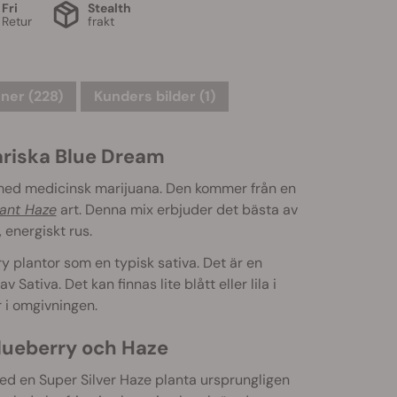
Fri
Stealth
Retur
frakt
ner (228)
Kunders bilder (1)
ariska Blue Dream
 med medicinsk marijuana. Den kommer från en
ant Haze
art. Denna mix erbjuder det bästa av
energiskt rus.
 plantor som en typisk sativa. Det är en
ativa. Det kan finnas lite blått eller lila i
i omgivningen.
Blueberry och Haze
med en Super Silver Haze planta ursprungligen