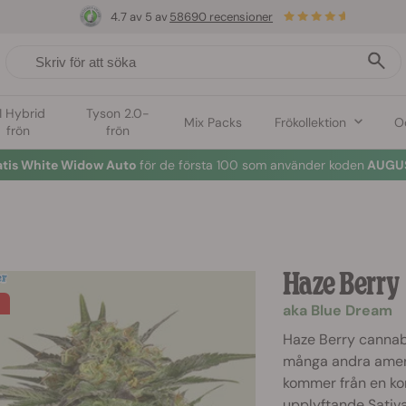
4.7 av 5 av
58690 recensioner
1 Hybrid
Tyson 2.0-
Mix Packs
Frökollektion
O
frön
frön
atis White Widow Auto
för de första 100 som använder koden
AUGUS
Haze Berry
aka Blue Dream
Haze Berry cannabis
många andra ameri
kommer från en kor
upplyftande Sativ