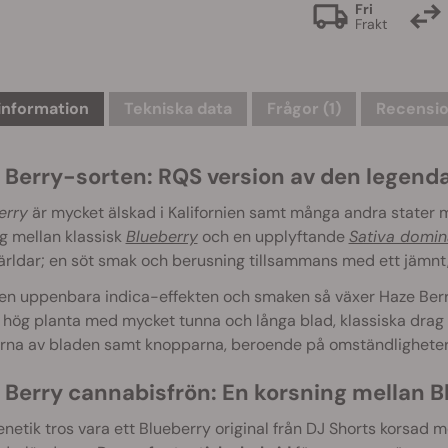
Fri
Frakt
information
Tekniska data
Frågor
(1)
Recensio
 Berry-sorten: RQS version av den legend
erry
är mycket älskad i Kalifornien samt många andra stater
g mellan klassisk
Blueberry
och en upplyftande
Sativa domin
rldar; en söt smak och berusning tillsammans med ett jämnt, 
en uppenbara indica-effekten och smaken så växer Haze Berry
hög planta med mycket tunna och långa blad, klassiska drag av S
rna av bladen samt knopparna, beroende på omständligheter 
 Berry cannabisfrön: En korsning mellan 
netik tros vara ett Blueberry original från DJ Shorts korsad 