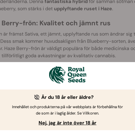
ederländerna. Denna
fantastiska hybrid
för samman sötman oc
ueberry, som stärks i det
upplyftande ruset i Haze
.
 Berry-frön: Kvalitet och jämnt rus
n är främst Sativa, ett jämnt, upplyftande rus som ändrar sig
 Dess smak kommer huvudsakligen från Blueberry-sorten, även
. Haze Berry-frön är väldigt populära för både medicinska oc
a tillförlitligt goda avkastningar av kvalitativ cannabis.
erry Recension från Royal Queen Seeds på Vimeo.
Är du 18 år eller äldre?
Innehållet och produkterna på vår webbplats är förbehållna för
de som är i laglig ålder. Se Villkoren.
Nej, jag är inte över 18 år