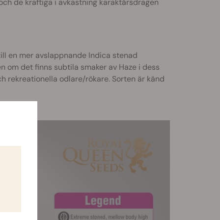
h de kraftiga i avkastning karaktärsdragen
 till en mer avslappnande Indica stenad
 om det finns subtila smaker av Haze i dess
h rekreationella odlare/rökare. Sorten är känd