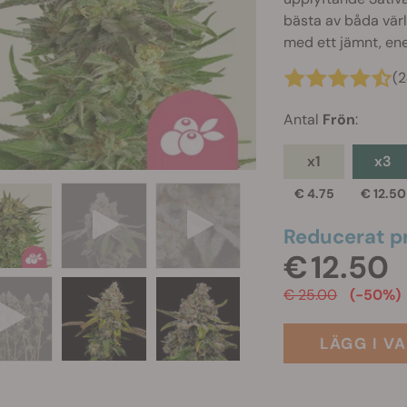
bästa av båda vär
med ett jämnt, ene
(
Antal
Frön
:
x1
x3
€ 4.75
€ 12.50
Reducerat pr
€ 12.50
€ 25.00
(-50%)
LÄGG I V