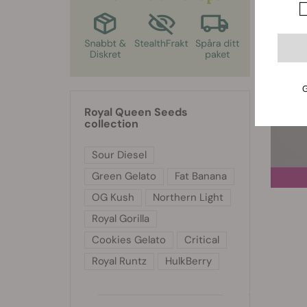
G
Royal Queen Seeds
collection
Sour Diesel
Green Gelato
Fat Banana
OG Kush
Northern Light
Royal Gorilla
Cookies Gelato
Critical
Royal Runtz
HulkBerry