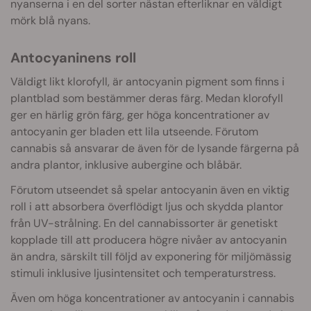
nyanserna i en del sorter nästan efterliknar en väldigt
mörk blå nyans.
Antocyaninens roll
Väldigt likt klorofyll, är antocyanin pigment som finns i
plantblad som bestämmer deras färg. Medan klorofyll
ger en härlig grön färg, ger höga koncentrationer av
antocyanin ger bladen ett lila utseende. Förutom
cannabis så ansvarar de även för de lysande färgerna på
andra plantor, inklusive aubergine och blåbär.
Förutom utseendet så spelar antocyanin även en viktig
roll i att absorbera överflödigt ljus och skydda plantor
från UV-strålning. En del cannabissorter är genetiskt
kopplade till att producera högre nivåer av antocyanin
än andra, särskilt till följd av exponering för miljömässig
stimuli inklusive ljusintensitet och temperaturstress.
Även om höga koncentrationer av antocyanin i cannabis