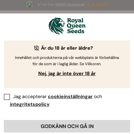
4.7 av 5 av
58690 recensioner
☀️ S
ummer Sales
: Upp till 50 % rabatt
på utvalda produkter! ⏤
Köp nu
🛍️
Är du 18 år eller äldre?
By
Luke Sumpter
Topp 5 bästa blue weed-sorterna
Innehållet och produkterna på vår webbplats är förbehållna
för de som är i laglig ålder. Se Villkoren.
Nej, jag är inte över 18 år
Jag accepterar
cookieinställningar
och
integritetspolicy
Nyckelpunkter
Blue-familjen av cannabisgenetik har gjort en stor
GODKÄNN OCH GÅ IN
inverkan på branschen.