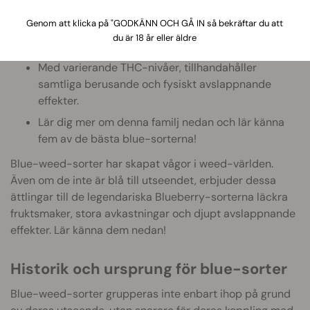
Genom att dela Blueberry som n gemensam
Genom att klicka på "GODKÄNN OCH GÅ IN så bekräftar du att
förfader, stoltserar samtliga med tydliga
du är 18 år eller äldre
fruktsmaker.
Med varierande THC-nivåer, tillhandahåller
samtliga berusande och fysiskt avslappnande
effekter.
Lär dig mer om denna familj nedan och lär känna
fem av de bästa blue-sorterna!
Blue-weed-sorter har skapat vågor i weed-världen.
Även om de inte är blå till utseendet, erbjuder dessa
ättlingar till de legendariska Blueberry-sorterna läckra
fruktsmaker, stora avkastningar och djupt avslappnande
effekter. Lär känna dem nedan!
Historik och ursprung för blue-sorter
Blue-weed-sorter grupperas inte enbart ihop på grund