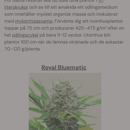
För bästa resultat ska du odla dina plantor i
11-
literskrukor
och se till att använda ett odlingsmedium
som innehåller mycket organisk massa och inokulerat
med
mykorrhizasvamp
. Förvänta dig att inomhusplantor
toppar på 75 cm och producerar 425–475 g/m² efter en
hel
odlingscykel
på bara 11-12 veckor. Utomhus blir
plantor 100 cm när de lämnas otränade och de avkastar
70–120 g/planta.
Royal Bluematic