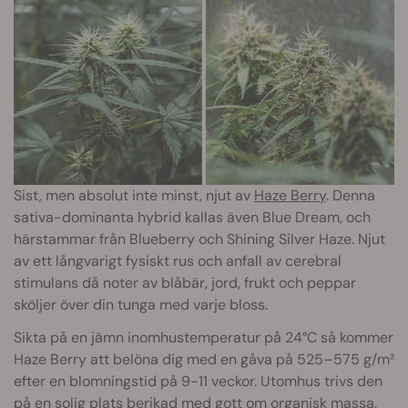
Sist, men absolut inte minst, njut av
Haze Berry
. Denna
sativa-dominanta hybrid kallas även Blue Dream, och
härstammar från Blueberry och Shining Silver Haze. Njut
av ett långvarigt fysiskt rus och anfall av cerebral
stimulans då noter av blåbär, jord, frukt och peppar
sköljer över din tunga med varje bloss.
Sikta på en jämn inomhustemperatur på 24°C så kommer
Haze Berry att belöna dig med en gåva på 525–575 g/m²
efter en blomningstid på 9-11 veckor. Utomhus trivs den
på en solig plats berikad med gott om organisk massa.