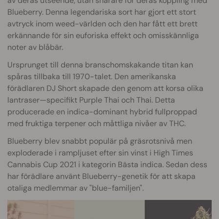
av deras utseende, utan snarare för deras koppling med
Blueberry. Denna legendariska sort har gjort ett stort
avtryck inom weed-världen och den har fått ett brett
erkännande för sin euforiska effekt och omisskännliga
noter av blåbär.
Ursprunget till denna branschomskakande titan kan
spåras tillbaka till 1970-talet. Den amerikanska
förädlaren DJ Short skapade den genom att korsa olika
lantraser—specifikt Purple Thai och Thai. Detta
producerade en indica-dominant hybrid fullproppad
med fruktiga terpener och måttliga nivåer av THC.
Blueberry blev snabbt populär på gräsrotsnivå men
exploderade i rampljuset efter sin vinst i High Times
Cannabis Cup 2021 i kategorin Bästa indica. Sedan dess
har förädlare använt Blueberry-genetik för att skapa
otaliga medlemmar av "blue-familjen".