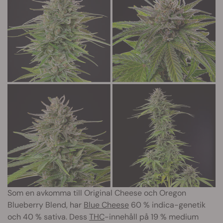
Som en avkomma till Original Cheese och Oregon
Blueberry Blend, har
Blue Cheese
60 % indica-genetik
och 40 % sativa. Dess
THC
-innehåll på 19 % medium