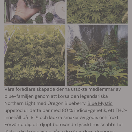
Våra förädlare skapade denna utsökta medlemmar av
blue-familjen genom att korsa den legendariska
Northern Light med Oregon Blueberry.
Blue Mystic
uppstod ur detta par med 80 % indica-genetik, ett THC-
innehåll på 18 % och läckra smaker av godis och frukt.
Förvänta dig ett djupt berusande fysiskt rus snabbt tar
fäste i din kropp varje gång du röker dessa knoppar.