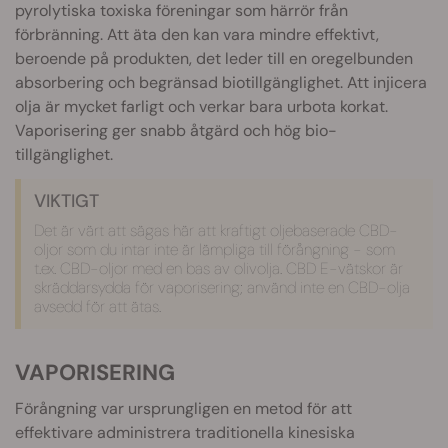
pyrolytiska toxiska föreningar som härrör från
förbränning. Att äta den kan vara mindre effektivt,
beroende på produkten, det leder till en oregelbunden
absorbering och begränsad biotillgänglighet. Att injicera
olja är mycket farligt och verkar bara urbota korkat.
Vaporisering ger snabb åtgärd och hög bio-
tillgänglighet.
VIKTIGT
Det är värt att sägas här att kraftigt oljebaserade CBD-
oljor som du intar inte är lämpliga till förångning - som
t.ex. CBD-oljor med en bas av olivolja. CBD E-vätskor är
skräddarsydda för vaporisering; använd inte en CBD-olja
avsedd för att ätas.
VAPORISERING
Förångning var ursprungligen en metod för att
effektivare administrera traditionella kinesiska