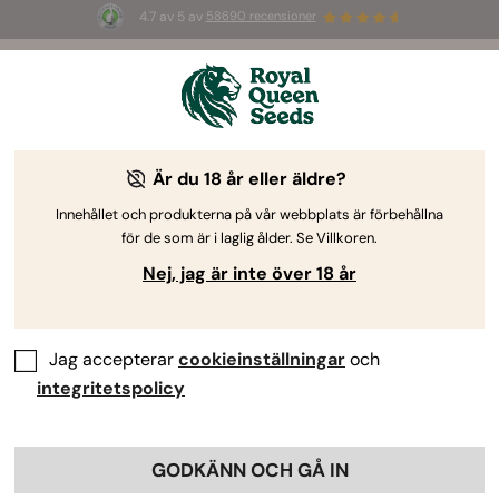
4.7 av 5 av
58690 recensioner
🎁
3 White Widow Auto-frön
GRATIS för de
första 100 som använder koden
AUGUST26 🌿
Vad är RQS CBD E-vätska?
Är du 18 år eller äldre?
Innehållet och produkterna på vår webbplats är förbehållna
för de som är i laglig ålder. Se Villkoren.
Nej, jag är inte över 18 år
Jag accepterar
cookieinställningar
och
integritetspolicy
Innehåll:
Vaporisering
GODKÄNN OCH GÅ IN
E-vätskor