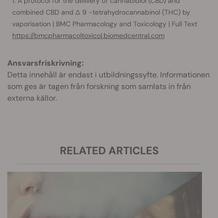
A protocol for the delivery of cannabidiol (CBD) and
combined CBD and ∆ 9 -tetrahydrocannabinol (THC) by
vaporisation | BMC Pharmacology and Toxicology | Full Text
https://bmcpharmacoltoxicol.biomedcentral.com
Ansvarsfriskrivning:
Detta innehåll är endast i utbildningssyfte. Informationen
som ges är tagen från forskning som samlats in från
externa källor.
RELATED ARTICLES