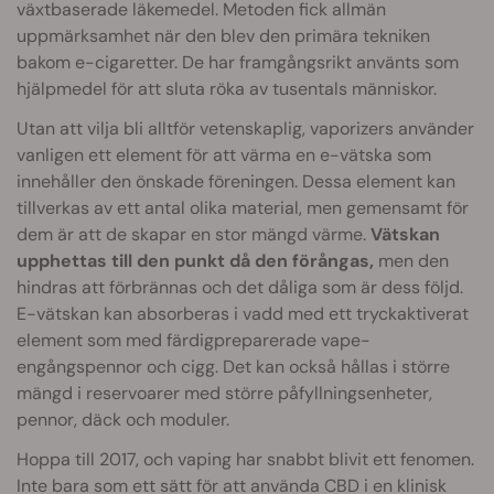
växtbaserade läkemedel. Metoden fick allmän
uppmärksamhet när den blev den primära tekniken
bakom e-cigaretter. De har framgångsrikt använts som
hjälpmedel för att sluta röka av tusentals människor.
Utan att vilja bli alltför vetenskaplig, vaporizers använder
vanligen ett element för att värma en e-vätska som
innehåller den önskade föreningen. Dessa element kan
tillverkas av ett antal olika material, men gemensamt för
dem är att de skapar en stor mängd värme.
Vätskan
upphettas till den punkt då den förångas,
men den
hindras att förbrännas och det dåliga som är dess följd.
E-vätskan kan absorberas i vadd med ett tryckaktiverat
element som med färdigpreparerade vape-
engångspennor och cigg. Det kan också hållas i större
mängd i reservoarer med större påfyllningsenheter,
pennor, däck och moduler.
Hoppa till 2017, och vaping har snabbt blivit ett fenomen.
Inte bara som ett sätt för att använda CBD i en klinisk