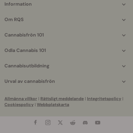
More
Information
helpful
info
Om RQS
Cannabisfrön 101
Odla Cannabis 101
Cannabisutbildning
Urval av cannabisfrön
Allmänna villkor
|
Rättsligt meddelande
|
Integritetspolicy
|
Cookiespolicy
|
Webbplatskarta