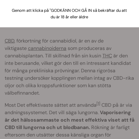
Cbd e-vätska
Genom att klicka på "GODKÄNN OCH GÅ IN så bekräftar du att
du är 18 år eller äldre
CBD
, förkortning för cannabidiol, är en av de
viktigaste
cannabinoiderna
som produceras av
cannabisplantan. Till skillnad från sin kusin
THC
är den
inte berusande, vilket gör den till en intressant kandidat
för många prekliniska prövningar. Denna rigorösa
testning undersöker kopplingen mellan intag av CBD-rika
oljor och olika kroppsfunktioner som kan stötta
välbefinnandet.
[1]
Most Det effektivaste sättet att använda
CBD på är via
andningssystemet. Det vill säga lungorna.
Vaporisering
är det hälsosammaste och mest effektiva viset att få
CBD till lungorna och ut blodbanan.
Rökning är farligt
eftersom den utsätter dessa känsliga organ för