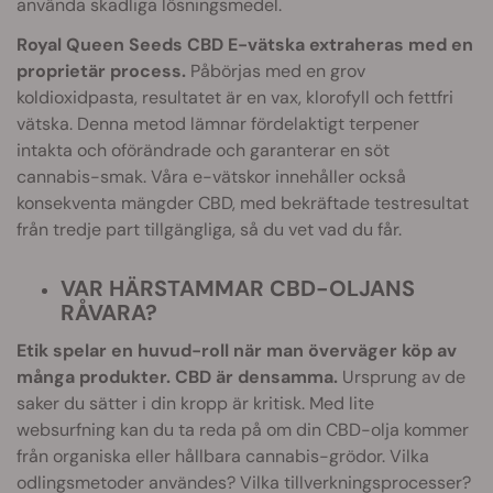
använda skadliga lösningsmedel.
Royal Queen Seeds CBD E-vätska extraheras med en
proprietär process.
Påbörjas med en grov
koldioxidpasta, resultatet är en vax, klorofyll och fettfri
vätska. Denna metod lämnar fördelaktigt terpener
intakta och oförändrade och garanterar en söt
cannabis-smak. Våra e-vätskor innehåller också
konsekventa mängder CBD, med bekräftade testresultat
från tredje part tillgängliga, så du vet vad du får.
VAR HÄRSTAMMAR CBD-OLJANS
RÅVARA?
Etik spelar en huvud-roll när man överväger köp av
många produkter. CBD är densamma.
Ursprung av de
saker du sätter i din kropp är kritisk. Med lite
websurfning kan du ta reda på om din CBD-olja kommer
från organiska eller hållbara cannabis-grödor. Vilka
odlingsmetoder användes? Vilka tillverkningsprocesser?