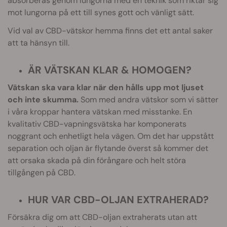
absorberas genom lungorna med en teknik som riktar sig
mot lungorna på ett till synes gott och vänligt sätt.
Vid val av CBD-vätskor hemma finns det ett antal saker
att ta hänsyn till.
ÄR VÄTSKAN KLAR & HOMOGEN?
Vätskan ska vara klar när den hålls upp mot ljuset
och inte skumma.
Som med andra vätskor som vi sätter
i våra kroppar hantera vätskan med misstanke. En
kvalitativ CBD-vapningsvätska har komponerats
noggrant och enhetligt hela vägen. Om det har uppstått
separation och oljan är flytande överst så kommer det
att orsaka skada på din förångare och helt störa
tillgången på CBD.
HUR VAR CBD-OLJAN EXTRAHERAD?
Försäkra dig om att CBD-oljan extraherats utan att