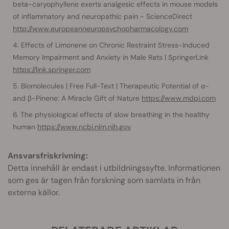
beta-caryophyllene exerts analgesic effects in mouse models
of inflammatory and neuropathic pain - ScienceDirect
http://www.europeanneuropsychopharmacology.com
Effects of Limonene on Chronic Restraint Stress-Induced
Memory Impairment and Anxiety in Male Rats | SpringerLink
https://link.springer.com
Biomolecules | Free Full-Text | Therapeutic Potential of α-
and β-Pinene: A Miracle Gift of Nature
https://www.mdpi.com
The physiological effects of slow breathing in the healthy
human
https://www.ncbi.nlm.nih.gov
Ansvarsfriskrivning:
Detta innehåll är endast i utbildningssyfte. Informationen
som ges är tagen från forskning som samlats in från
externa källor.