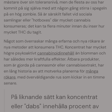
mästare över sin toleransnivå, men de flesta av oss har
kommit på sig själva med att någon gång stirra i spegeln
på en hög zombie. Så är särskilt fallet vid sociala
samlingar eller "hotboxes" där mycket cannabis
konsumeras; det kan ta flera minuter innan du inser hur
mycket THC du tagit.
Något som överraskar många erfarna och nya rökare är
nya metoder att konsumera THC. Koncentrat har mycket
högre psykoaktivt
cannabinoidinnehåll
än blomman och
har således mer kraftfulla effekter. Ätbara produkter,
som är gjorda på cannasmör eller cannabisextrakt, har
en lång historia av att motverka planerna för
många
rökare
, med överväldigande rus som kickar in en timme
senare.
På liknande sätt kan koncentrat
eller "dabs" innehålla procent av