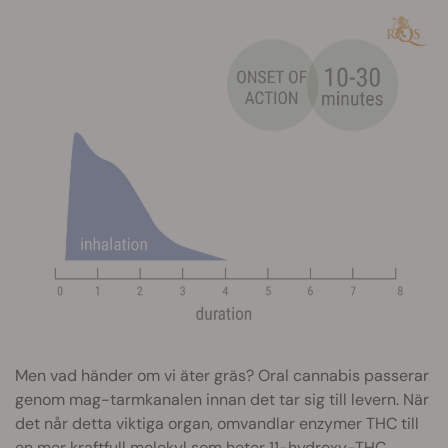
Men vad händer om vi äter gräs? Oral cannabis passerar
genom mag-tarmkanalen innan det tar sig till levern. När
det når detta viktiga organ, omvandlar enzymer THC till
en mer kraftfull molekyl som heter 11-hydroxy-THC.