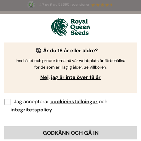
4.7 av 5 av
58690 recensioner
☀️ S
ummer Sales
: Upp till 50 % rabatt
på utvalda produkter! ⏤
Köp nu
🛍️
Är du 18 år eller äldre?
The RQS Blog
Innehållet och produkterna på vår webbplats är förbehållna
för de som är i laglig ålder. Se Villkoren.
Cannabislivsstils-bloggar
Sorter och produkter
Nej, jag är inte över 18 år
Jag accepterar
cookieinställningar
och
integritetspolicy
GODKÄNN OCH GÅ IN