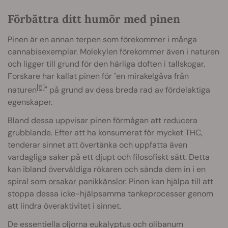
Förbättra ditt humör med pinen
Pinen är en annan terpen som förekommer i många
cannabisexemplar. Molekylen förekommer även i naturen
och ligger till grund för den härliga doften i tallskogar.
Forskare har kallat pinen för "en mirakelgåva från
[5]
naturen
" på grund av dess breda rad av fördelaktiga
egenskaper.
Bland dessa uppvisar pinen förmågan att reducera
grubblande. Efter att ha konsumerat för mycket THC,
tenderar sinnet att övertänka och uppfatta även
vardagliga saker på ett djupt och filosofiskt sätt. Detta
kan ibland överväldiga rökaren och sända dem in i en
spiral som
orsakar panikkänslor
. Pinen kan hjälpa till att
stoppa dessa icke-hjälpsamma tankeprocesser genom
att lindra överaktivitet i sinnet.
De essentiella oljorna eukalyptus och olibanum