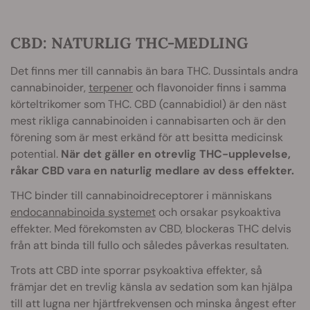
CBD: NATURLIG THC-MEDLING
Det finns mer till cannabis än bara THC. Dussintals andra
cannabinoider,
terpener
och flavonoider finns i samma
körteltrikomer som THC. CBD (cannabidiol) är den näst
mest rikliga cannabinoiden i cannabisarten och är den
förening som är mest erkänd för att besitta medicinsk
potential.
När det gäller en otrevlig THC-upplevelse,
råkar CBD vara en naturlig medlare av dess effekter.
THC binder till cannabinoidreceptorer i människans
endocannabinoida systemet
och orsakar psykoaktiva
effekter. Med förekomsten av CBD, blockeras THC delvis
från att binda till fullo och således påverkas resultaten.
Trots att CBD inte sporrar psykoaktiva effekter, så
främjar det en trevlig känsla av sedation som kan hjälpa
till att lugna ner hjärtfrekvensen och minska ångest efter