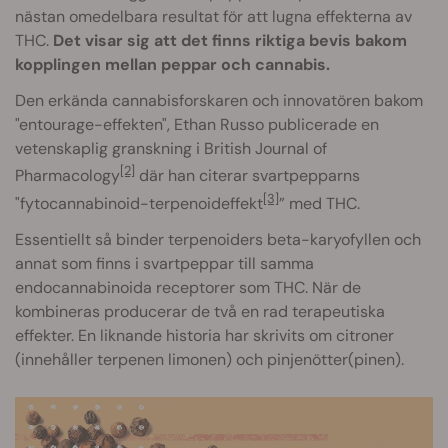
nästan omedelbara resultat för att lugna effekterna av
THC.
Det visar sig att det finns riktiga bevis bakom
kopplingen mellan peppar och cannabis.
Den erkända cannabisforskaren och innovatören bakom
"entourage-effekten", Ethan Russo publicerade en
vetenskaplig granskning i British Journal of
[2]
Pharmacology
där han citerar svartpepparns
[3]
"fytocannabinoid-terpenoideffekt
” med THC.
Essentiellt så binder terpenoiders beta-karyofyllen och
annat som finns i svartpeppar till samma
endocannabinoida receptorer som THC. När de
kombineras producerar de två en rad terapeutiska
effekter. En liknande historia har skrivits om citroner
(innehåller terpenen limonen) och pinjenötter(pinen).