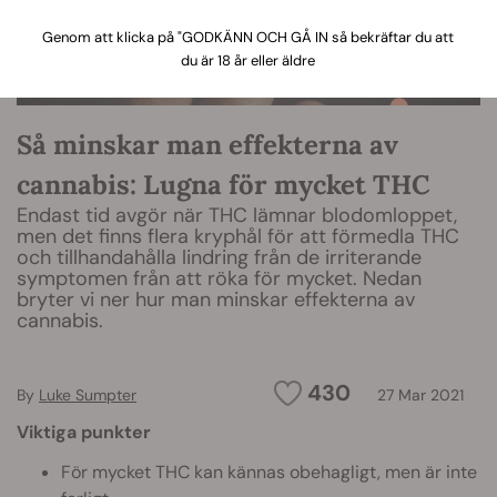
Genom att klicka på "GODKÄNN OCH GÅ IN så bekräftar du att
du är 18 år eller äldre
Så minskar man effekterna av
cannabis: Lugna för mycket THC
Endast tid avgör när THC lämnar blodomloppet,
men det finns flera kryphål för att förmedla THC
och tillhandahålla lindring från de irriterande
symptomen från att röka för mycket. Nedan
bryter vi ner hur man minskar effekterna av
cannabis.
430
By
Luke Sumpter
27 Mar 2021
Viktiga punkter
För mycket THC kan kännas obehagligt, men är inte