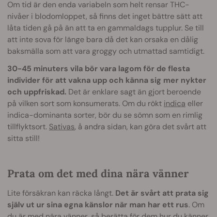
Om tid är den enda variabeln som helt rensar THC-
nivåer i blodomloppet, så finns det inget bättre sätt att
låta tiden gå på än att ta en gammaldags tupplur. Se till
att inte sova för länge bara då det kan orsaka en dålig
baksmälla som att vara groggy och utmattad samtidigt.
30-45 minuters vila bör vara lagom för de flesta
individer för att vakna upp och känna sig mer nykter
och uppfriskad.
Det är enklare sagt än gjort beroende
på vilken sort som konsumerats. Om du rökt
indica
eller
indica-dominanta sorter, bör du se sömn som en rimlig
tillflyktsort.
Sativas
, å andra sidan, kan göra det svårt att
sitta still!
Prata om det med dina nära vänner
Lite försäkran kan räcka långt.
Det är svårt att prata sig
själv ut ur sina egna känslor när man har ett rus
. Om
du är med nära vänner, så berätta för dem hur du känner