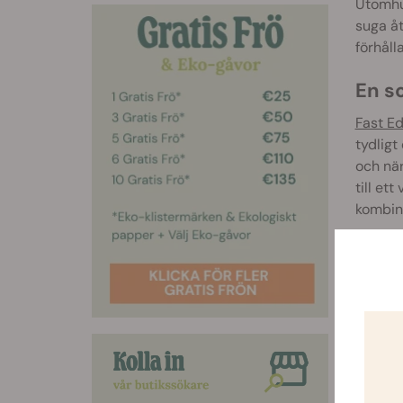
Utomhu
suga åt
förhåll
En so
Fast E
tydligt
och när
till et
kombin
Om du l
CBD-frö