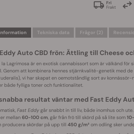
Fri
Frakt
information
Tekniska data
Frågor
(2)
Recensio
 Eddy Auto CBD frön: Ättling till Cheese o
 la Lagrimosa är en exotisk cannabissort som är välkänd för
l. Genom att kombinera hennes stjärnkvalité-genetik med de
Ruderalis), vi har skapat en oemotståndlig sort av konnässör-
r både fylliga toner och funktionalitet.
tsnabba resultat väntar med Fast Eddy Au
omatisk,
Fast Eddy
går snabbt in till liv, både inomhus och ut
jder mellan
60-100 cm
, går från frö till skörd på så lite som
10
 producera skördar på upp till
450 g/m²
om odling sker unde