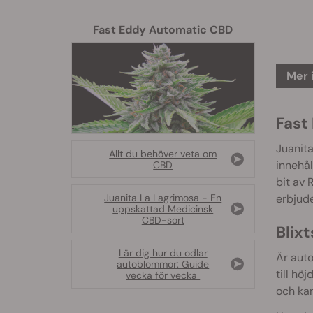
Fast Eddy Automatic CBD
Mer 
Fast
Juanita
Allt du behöver veta om
innehål
CBD
bit av 
erbjude
Juanita La Lagrimosa - En
uppskattad Medicinsk
CBD-sort
Blix
Lär dig hur du odlar
Är aut
autoblommor: Guide
till hö
vecka för vecka
och kan