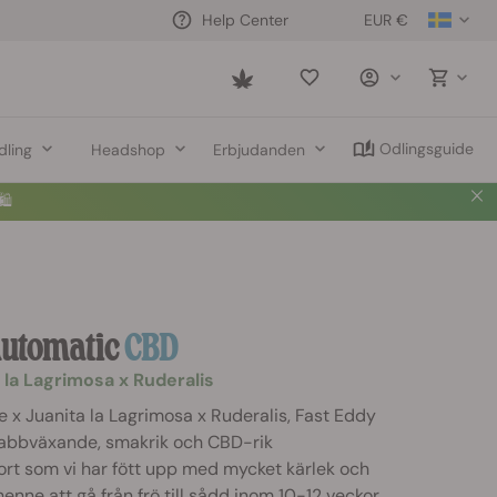
EUR €
Help Center
Saved
items
Odlingsguide
dling
Headshop
Erbjudanden
🛍️
Automatic
CBD
 la Lagrimosa x Ruderalis
x Juanita la Lagrimosa x Ruderalis, Fast Eddy
abbväxande, smakrik och CBD-rik
t som vi har fött upp med mycket kärlek och
enne att gå från frö till sådd inom 10-12 veckor,