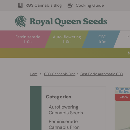
RQS Cannabis Blog
Cooking Guide
F
Feminiserade
Auto-flowering
CBD
frön
frön
frön
☀
Hem
>
CBD Cannabis Frön
>
Fast Eddy Automatic CBD
Categories
-15%
Autoflowering
Cannabis Seeds
Feminiserade
Cannabis Frön