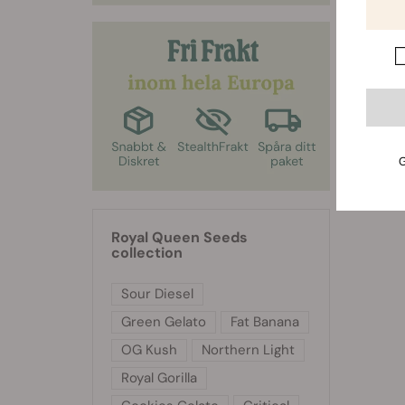
G
Royal Queen Seeds
collection
Sour Diesel
Green Gelato
Fat Banana
OG Kush
Northern Light
Royal Gorilla