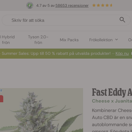
4.7 av 5 av
58653 recensioner
1 Hybrid
Tyson 2.0-
Mix Packs
Frökollektion
O
frön
frön
️
S
ummer Sales
: Upp till 50 % rabatt på utvalda produkter! ⏤
Köp nu
Fast Eddy 
Cheese x Juanita
Kombinerar Cheese 
Auto CBD är en sn
autoblommande sor
omsorg. Förvänta h