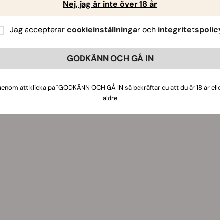
Nej, jag är inte över 18 år
Jag accepterar
cookieinställningar
och
integritetspolic
GODKÄNN OCH GÅ IN
enom att klicka på "GODKÄNN OCH GÅ IN så bekräftar du att du är 18 år ell
äldre