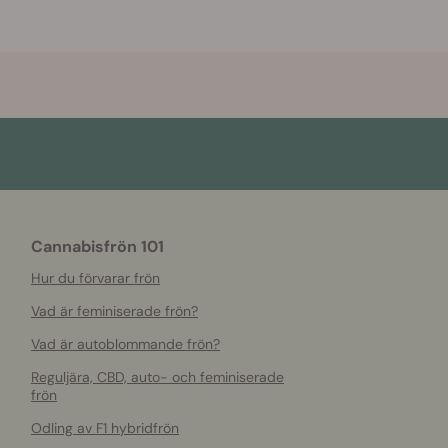
Cannabisfrön 101
Hur du förvarar frön
Vad är feminiserade frön?
Vad är autoblommande frön?
Reguljära, CBD, auto- och feminiserade
frön
Odling av F1 hybridfrön