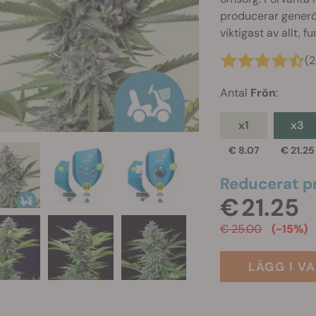
producerar generös
viktigast av allt, fu
(
Antal
Frön
:
x1
x3
€ 8.07
€ 21.25
Reducerat pr
€ 21.25
€ 25.00
(-15%)
LÄGG I V