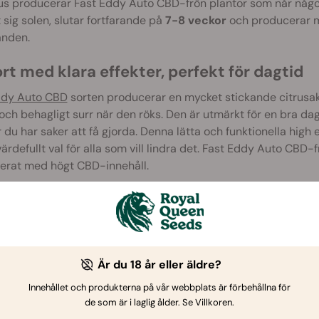
s producerar Fast Eddy Auto CBD-frön plantor som når något
 sig solen, slutar fortfarande på
7-8 veckor
och producerar 
anden.
rt med klara effekter, perfekt för dagtid
ddy Auto CBD
sorten producerar en mycket stickande citrusakt
 och behagligt surr när den röks. Den är utmärkt för en bra dagli
 du har saker att få gjorda. Denna lätta och funktionella high 
t värdefullt val för alla som vill lindra det. Fast Eddy Auto C
erat med högt CBD-innehåll.
etar efter en lätt, smakrik och njutbar sort att jobba med, oc
n allt du behöver.
Är du 18 år eller äldre?
Innehållet och produkterna på vår webbplats är förbehållna för
de som är i laglig ålder. Se Villkoren.