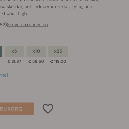
a skördar, och inducerar en klar, fyllig, och
nktionell high.
282)
Skriva en recension
x5
x10
x25
€ 31.87
€ 59.50
€ 119.00
is!
ARUKORG