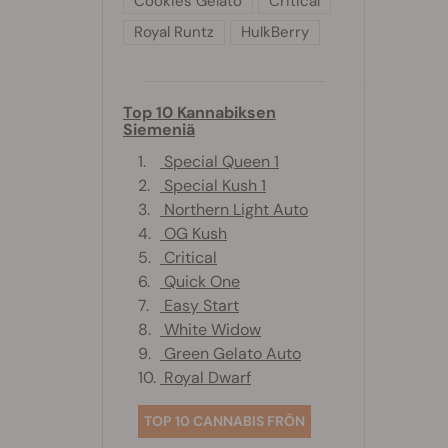
Cookies Gelato
Critical
Royal Runtz
HulkBerry
Top 10 Kannabiksen
Siemeniä
1.
Special Queen 1
2.
Special Kush 1
3.
Northern Light Auto
4.
OG Kush
5.
Critical
6.
Quick One
7.
Easy Start
8.
White Widow
9.
Green Gelato Auto
10.
Royal Dwarf
TOP 10 CANNABIS FRÖN