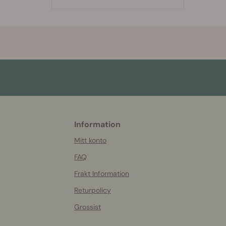
Information
More
helpful
Mitt konto
info
FAQ
Frakt Information
Returpolicy
Grossist