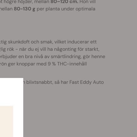
 högre höjder, mellan
80–120 cm.
Hon vill
mellan
80-130 g
per planta under optimala
ig skunkdoft och smak, vilket inducerar ett
g rök - när du ej vill ha någonting för starkt,
erbjuder en bra nivå av smärtlindring, gör henne
BD-frön ger knoppar med 9 % THC-innehåll
h vill ha den blixtsnabbt, så har Fast Eddy Auto