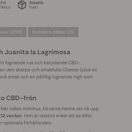
Fri
Stealth
Retur
frakt
ner (259)
Kunders bilder (3)
ch Juanita la Lagrimosa
 sitt lugnande rus och betydande CBD-
 av den skarpa och smakfulla Cheese (plus en
nivå smak och en pålitlig lugnande high som
to CBD-frön
e. När odlas inomhus, förvänta henne att nå upp
-12 veckor
. Hon är relativt enkel att se efter,
r optimala förhållanden.