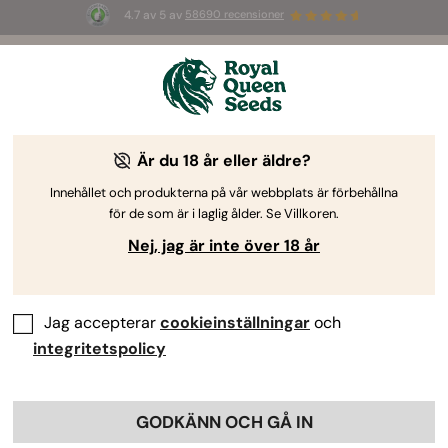
4.7 av 5 av
58690 recensioner
🎁
3 White Widow Auto-frön
GRATIS för de
första 100 som använder koden
AUGUST26 🌿
Är du 18 år eller äldre?
RQS-författare
Emmy-nominerad cannabisjournalist
Innehållet och produkterna på vår webbplats är förbehållna
Steven Voser
för de som är i laglig ålder. Se Villkoren.
Nej, jag är inte över 18 år
Jag skriver om: Cannabisodling,
cannabishistoria, cannabiskultur
Jag accepterar
cookieinställningar
och
integritetspolicy
Professionella profiler:
Steven Voser
GODKÄNN OCH GÅ IN
Utbildning: