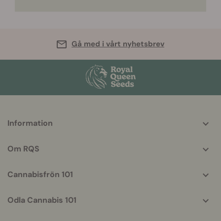
Gå med i vårt nyhetsbrev
More
Information
helpful
info
Om RQS
Cannabisfrön 101
Odla Cannabis 101