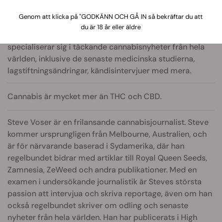
BA (Hons) Journalism & Historia
Genom att klicka på "GODKÄNN OCH GÅ IN så bekräftar du att
du är 18 år eller äldre
Steve är en formellt utbildad journalist som
specialiserar sig i täckande cannabisnyheter från hela
världen, inklusive de senaste medicinska studierna,
lagstiftningsändringar, kändisintervjuer med mera.
Cannabis är mycket mer än THC och CBD.
Steve Voser är en frilansande cannabisjournalist. Steve
kommer ursprungligen från Melbourne, Australien, och
är för närvarande baserad i Sydamerika, där han
regelbundet bidrar med artiklar till Royal Queen Seeds,
Zamnesia, ZeWeed och andra publikationer. Med en
examen i undersökande journalistik är Steves största
passion att intervjua och skriva reportage, även om han
också regelbundet skriver om odling och senaste
nyheter från hela världen. Han har publicerats i High