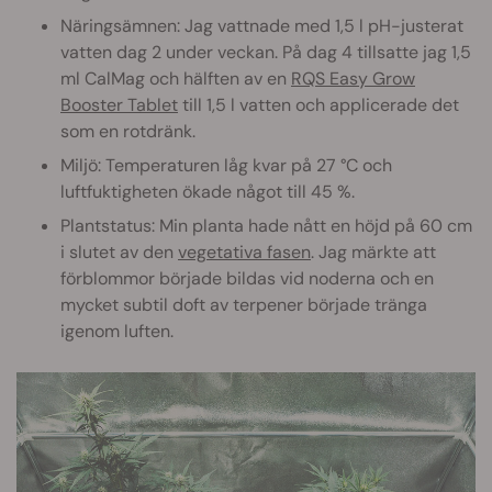
Näringsämnen: Jag vattnade med 1,5 l pH-justerat
vatten dag 2 under veckan. På dag 4 tillsatte jag 1,5
ml CalMag och hälften av en
RQS Easy Grow
Booster Tablet
till 1,5 l vatten och applicerade det
som en rotdränk.
Miljö: Temperaturen låg kvar på 27 °C och
luftfuktigheten ökade något till 45 %.
Plantstatus: Min planta hade nått en höjd på 60 cm
i slutet av den
vegetativa fasen
. Jag märkte att
förblommor började bildas vid noderna och en
mycket subtil doft av terpener började tränga
igenom luften.