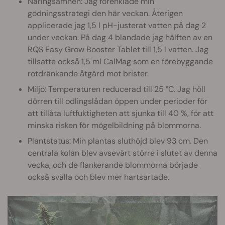
Näringsämnen: Jag förenklade min
gödningsstrategi den här veckan. Återigen
applicerade jag 1,5 l pH-justerat vatten på dag 2
under veckan. På dag 4 blandade jag hälften av en
RQS Easy Grow Booster Tablet till 1,5 l vatten. Jag
tillsatte också 1,5 ml CalMag som en förebyggande
rotdränkande åtgärd mot brister.
Miljö: Temperaturen reducerad till 25 °C. Jag höll
dörren till odlingslådan öppen under perioder för
att tillåta luftfuktigheten att sjunka till 40 %, för att
minska risken för mögelbildning på blommorna.
Plantstatus: Min plantas sluthöjd blev 93 cm. Den
centrala kolan blev avsevärt större i slutet av denna
vecka, och de flankerande blommorna började
också svälla och blev mer hartsartade.