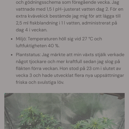
och gödningsschema som föregående vecka. Jag
vattnade med 1,5 l pH-justerat vatten dag 2. För en
extra kvävekick bestämde jag mig för att lägga till
2,5 ml fiskblandning i 1 l vatten, administrerat på
dag 4 i veckan.
Miljö: Temperaturen höll sig vid 27 °C och
luftfuktigheten 40 %.
Plantstatus: Jag märkte att min växts stjälk verkade
något tjockare och mer kraftfull sedan jag slog på
fläkten förra veckan. Hon stod på 23 cm i slutet av
vecka 3 och hade utvecklat flera nya uppsättningar
friska och svulstiga löv.