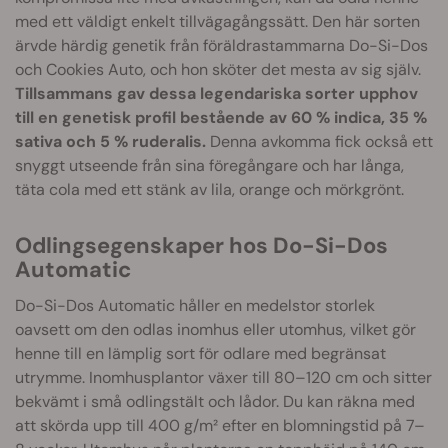
med ett väldigt enkelt tillvägagångssätt. Den här sorten
ärvde härdig genetik från föräldrastammarna Do-Si-Dos
och Cookies Auto, och hon sköter det mesta av sig själv.
Tillsammans gav dessa legendariska sorter upphov
till en genetisk profil bestående av 60 % indica, 35 %
sativa och 5 % ruderalis.
Denna avkomma fick också ett
snyggt utseende från sina föregångare och har långa,
täta cola med ett stänk av lila, orange och mörkgrönt.
Odlingsegenskaper hos Do-Si-Dos
Automatic
Do-Si-Dos Automatic håller en medelstor storlek
oavsett om den odlas inomhus eller utomhus, vilket gör
henne till en lämplig sort för odlare med begränsat
utrymme. Inomhusplantor växer till 80–120 cm och sitter
bekvämt i små odlingstält och lådor. Du kan räkna med
att skörda upp till 400 g/m² efter en blomningstid på 7–