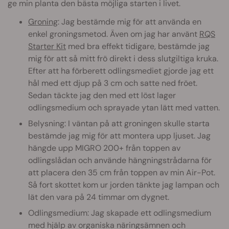
ge min planta den bästa möjliga starten i livet.
Groning
: Jag bestämde mig för att använda en
enkel groningsmetod. Även om jag har använt
RQS
Starter Kit
med bra effekt tidigare, bestämde jag
mig för att så mitt frö direkt i dess slutgiltiga kruka.
Efter att ha förberett odlingsmediet gjorde jag ett
hål med ett djup på 3 cm och satte ned fröet.
Sedan täckte jag den med ett löst lager
odlingsmedium och sprayade ytan lätt med vatten.
Belysning: I väntan på att groningen skulle starta
bestämde jag mig för att montera upp ljuset. Jag
hängde upp MIGRO 200+ från toppen av
odlingslådan och använde hängningstrådarna för
att placera den 35 cm från toppen av min Air-Pot.
Så fort skottet kom ur jorden tänkte jag lampan och
lät den vara på 24 timmar om dygnet.
Odlingsmedium: Jag skapade ett odlingsmedium
med hjälp av organiska näringsämnen och