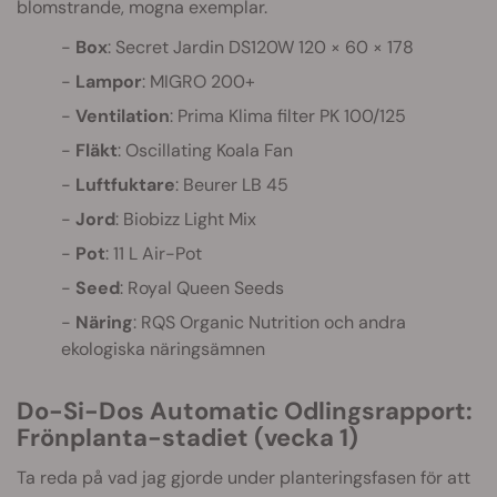
blomstrande, mogna exemplar.
Box
: Secret Jardin DS120W 120 × 60 × 178
Lampor
: MIGRO 200+
Ventilation
: Prima Klima filter PK 100/125
Fläkt
: Oscillating Koala Fan
Luftfuktare
: Beurer LB 45
Jord
: Biobizz Light Mix
Pot
: 11 L Air-Pot
Seed
: Royal Queen Seeds
Näring
: RQS Organic Nutrition och andra
ekologiska näringsämnen
Do-Si-Dos Automatic Odlingsrapport:
Frönplanta-stadiet (vecka 1)
Ta reda på vad jag gjorde under planteringsfasen för att