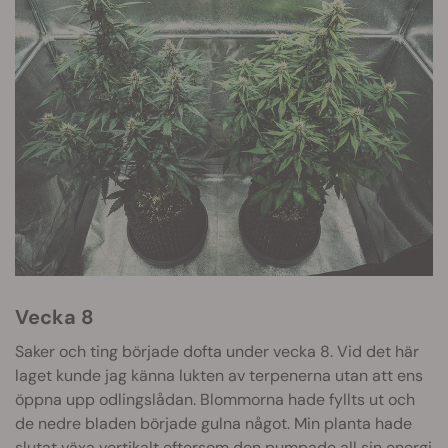
Vecka 8
Saker och ting började dofta under vecka 8. Vid det här
laget kunde jag känna lukten av terpenerna utan att ens
öppna upp odlingslådan. Blommorna hade fyllts ut och
de nedre bladen började gulna något. Min planta hade
slutat växa vertikalt eftersom den pumpade all sin energi