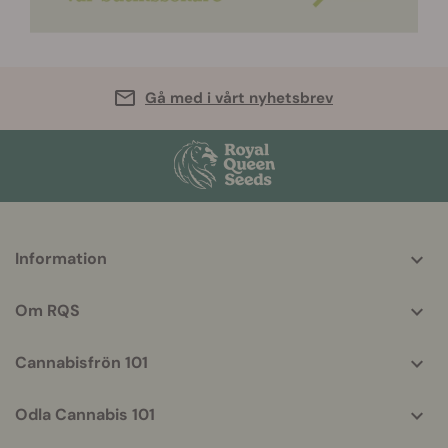
Gå med i vårt nyhetsbrev
More
Information
helpful
info
Om RQS
Cannabisfrön 101
Odla Cannabis 101