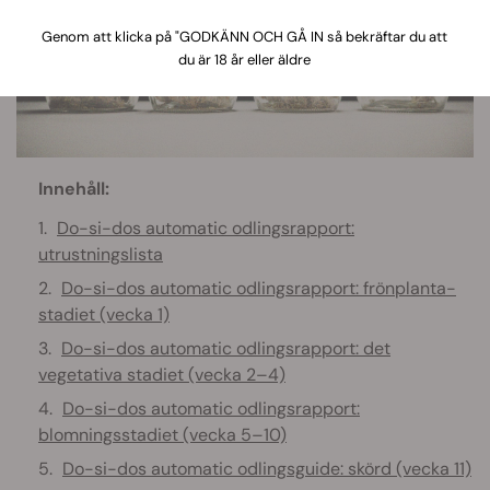
Genom att klicka på "GODKÄNN OCH GÅ IN så bekräftar du att
du är 18 år eller äldre
Innehåll:
Do-si-dos automatic odlingsrapport:
utrustningslista
Do-si-dos automatic odlingsrapport: frönplanta-
stadiet (vecka 1)
Do-si-dos automatic odlingsrapport: det
vegetativa stadiet (vecka 2–4)
Do-si-dos automatic odlingsrapport:
blomningsstadiet (vecka 5–10)
Do-si-dos automatic odlingsguide: skörd (vecka 11)