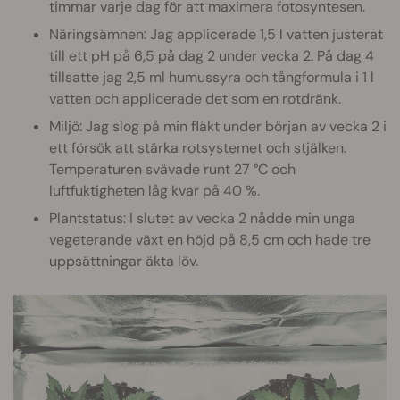
timmar varje dag för att maximera fotosyntesen.
Näringsämnen: Jag applicerade 1,5 l vatten justerat
till ett pH på 6,5 på dag 2 under vecka 2. På dag 4
tillsatte jag 2,5 ml humussyra och tångformula i 1 l
vatten och applicerade det som en rotdränk.
Miljö: Jag slog på min fläkt under början av vecka 2 i
ett försök att stärka rotsystemet och stjälken.
Temperaturen svävade runt 27 °C och
luftfuktigheten låg kvar på 40 %.
Plantstatus: I slutet av vecka 2 nådde min unga
vegeterande växt en höjd på 8,5 cm och hade tre
uppsättningar äkta löv.