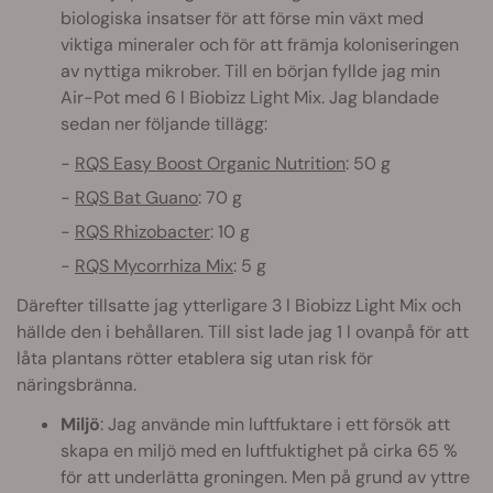
biologiska insatser för att förse min växt med
viktiga mineraler och för att främja koloniseringen
av nyttiga mikrober. Till en början fyllde jag min
Air-Pot med 6 l Biobizz Light Mix. Jag blandade
sedan ner följande tillägg:
RQS Easy Boost Organic Nutrition
: 50 g
RQS Bat Guano
: 70 g
RQS Rhizobacter
: 10 g
RQS Mycorrhiza Mix
: 5 g
Därefter tillsatte jag ytterligare 3 l Biobizz Light Mix och
hällde den i behållaren. Till sist lade jag 1 l ovanpå för att
låta plantans rötter etablera sig utan risk för
näringsbränna.
Miljö
: Jag använde min luftfuktare i ett försök att
skapa en miljö med en luftfuktighet på cirka 65 %
för att underlätta groningen. Men på grund av yttre