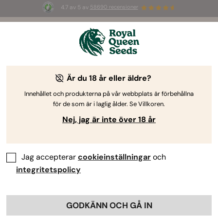
4.7 av 5 av
58690 recensioner
☀️ S
ummer Sales
: Upp till 50 % rabatt
på utvalda produkter! ⏤
Köp nu
🛍️
av Royal Queen Seeds
Cannabisodlingsguiden
Är du 18 år eller äldre?
Innehållet och produkterna på vår webbplats är förbehållna
för de som är i laglig ålder. Se Villkoren.
Odlingsguide Ämnessökare
Nej, jag är inte över 18 år
Do-Si-Dos Automatic Odlingsrapport
Jag accepterar
cookieinställningar
och
integritetspolicy
GODKÄNN OCH GÅ IN