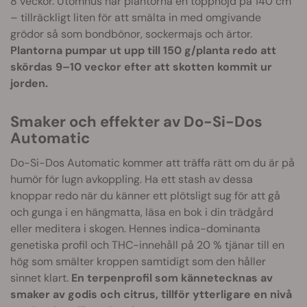
8 veckor. Utomhus når plantorna en topphöjd på 140 cm
– tillräckligt liten för att smälta in med omgivande
grödor så som bondbönor, sockermajs och ärtor.
Plantorna pumpar ut upp till 150 g/planta redo att
skördas 9–10 veckor efter att skotten kommit ur
jorden.
Smaker och effekter av Do-Si-Dos
Automatic
Do-Si-Dos Automatic kommer att träffa rätt om du är på
humör för lugn avkoppling. Ha ett stash av dessa
knoppar redo när du känner ett plötsligt sug för att gå
och gunga i en hängmatta, läsa en bok i din trädgård
eller meditera i skogen. Hennes indica-dominanta
genetiska profil och THC-innehåll på 20 % tjänar till en
hög som smälter kroppen samtidigt som den håller
sinnet klart.
En terpenprofil som kännetecknas av
smaker av godis och citrus, tillför ytterligare en nivå